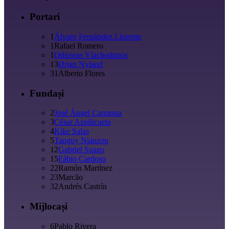
Portari
1
Álvaro Fernández Llorente
1
Rafael Romero
1
Odisseas Vlachodimos
13
Ørjan Nyland
31
Alberto Flores
Fundași
2
José Ángel Carmona
3
César Azpilicueta
4
Kike Salas
5
Tanguy Nianzou
12
Gabriel Suazo
15
Fábio Cardoso
22
Ramón Martínez
23
Marcão
32
Andrés Castrín
Mijlocași
6
Pablo Rivera