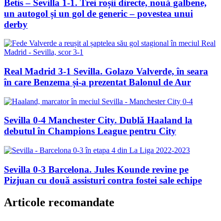
Betis – Sevilla 1-1. Trei roșii directe, nouă galbene,
un autogol și un gol de generic – povestea unui
derby
Real Madrid 3-1 Sevilla. Golazo Valverde, în seara
în care Benzema și-a prezentat Balonul de Aur
Sevilla 0-4 Manchester City. Dublă Haaland la
debutul în Champions League pentru City
Sevilla 0-3 Barcelona. Jules Kounde revine pe
Pizjuan cu două assisturi contra fostei sale echipe
Articole recomandate