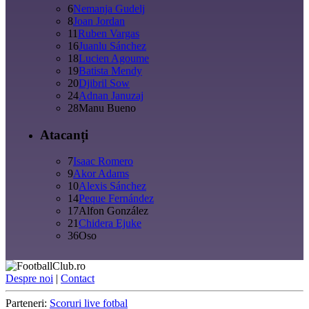
6
Nemanja Gudelj
8
Joan Jordan
11
Ruben Vargas
16
Juanlu Sánchez
18
Lucien Agoume
19
Batista Mendy
20
Djibril Sow
24
Adnan Januzaj
28
Manu Bueno
Atacanți
7
Isaac Romero
9
Akor Adams
10
Alexis Sánchez
14
Peque Fernández
17
Alfon González
21
Chidera Ejuke
36
Oso
Despre noi
|
Contact
Parteneri:
Scoruri live fotbal