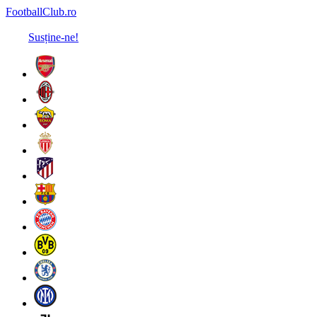
FootballClub.ro
Susține-ne!