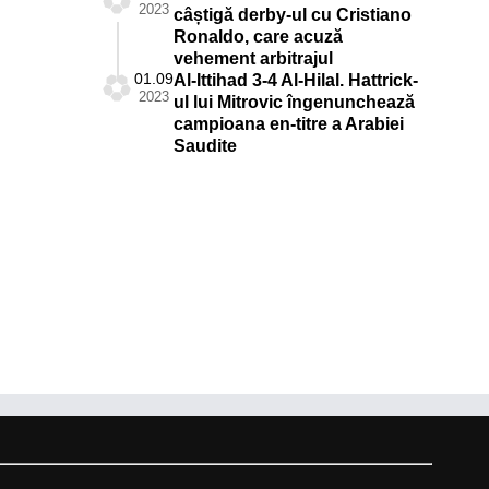
2023
câștigă derby-ul cu Cristiano
Ronaldo, care acuză
vehement arbitrajul
01.09
Al-Ittihad 3-4 Al-Hilal. Hattrick-
2023
ul lui Mitrovic îngenunchează
campioana en-titre a Arabiei
Saudite