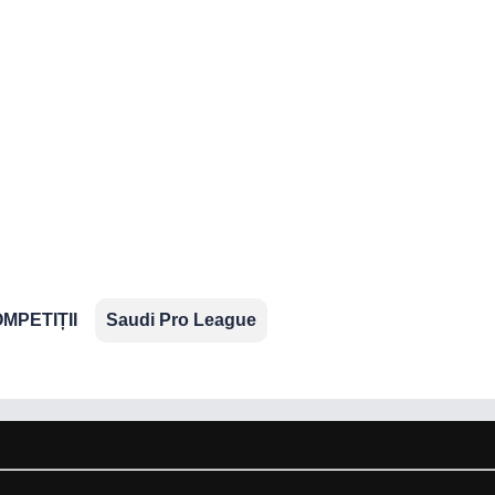
2.Bundesliga
Segunda
Serie B
División
ropene
MPETIȚII
Saudi Pro League
ns
aționale