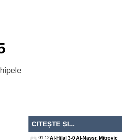
5
chipele
CITEȘTE ȘI...
iga
Jupiler
Süper Lig
MLS
Championship
tugal
Pro
League
01.12
Al-Hilal 3-0 Al-Nassr. Mitrovic