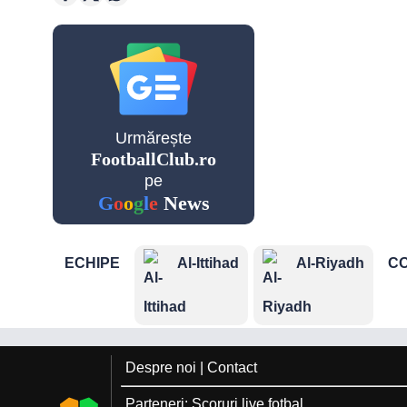
Golgheteri Premier League
Saudi
Pro
League
Urmărește
FootballClub.ro
Cupe Eu
pe
G
o
o
g
l
e
News
ECHIPE
Al-Ittihad
Al-Riyadh
CO
Champio
League
Echipe n
Despre noi
|
Contact
Parteneri:
Scoruri live fotbal