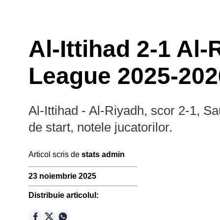
Al-Ittihad 2-1 Al
League 2025-202
Al-Ittihad - Al-Riyadh, scor 2-1, S
de start, notele jucatorilor.
Prim-plan
Campion
Articol scris de
stats admin
Ousmane Dembélé
Reconstrucție Manchester United
23 noiembrie 2025
Meciuri Champions League
Premier
Distribuie articolul:
Clasament Premier League
League
Golgheteri La Liga