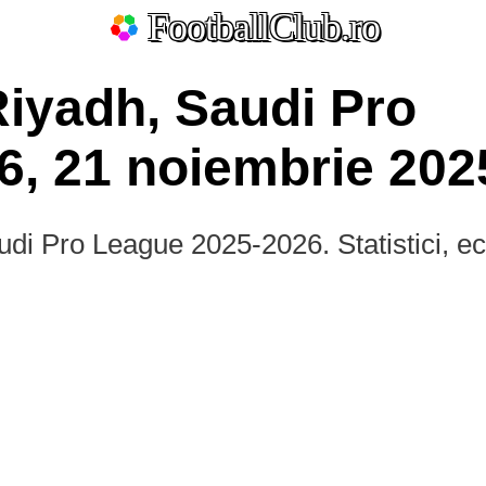
FootballClub.ro
-Riyadh, Saudi Pro
6, 21 noiembrie 202
audi Pro League 2025-2026. Statistici, e
ate
La Liga
Bundesliga
Serie A
Ligue 1
Eredivisie
L
Por