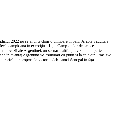
ndialul 2022 nu se anunța chiar o plimbare în parc. Arabia Saudită a
a decât campioana în exercițiu a Ligii Campionilor de pe acest
mari ocazii ale Argentinei, un scenariu altfel previzibil din partea
epede în avantaj Argentina s-a mulțumit cu puțin și în cele din urmă și-a
 surpriză, de proporțiile victoriei debutantei Senegal în fața