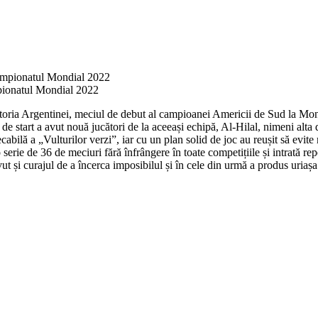
mpionatul Mondial 2022
ictoria Argentinei, meciul de debut al campioanei Americii de Sud la Mo
 de start a avut nouă jucători de la aceeași echipă, Al-Hilal, nimeni alt
abilă a „Vulturilor verzi”, iar cu un plan solid de joc au reușit să evite 
 serie de 36 de meciuri fără înfrângere în toate competițiile și intrată r
vut și curajul de a încerca imposibilul și în cele din urmă a produs uriașa