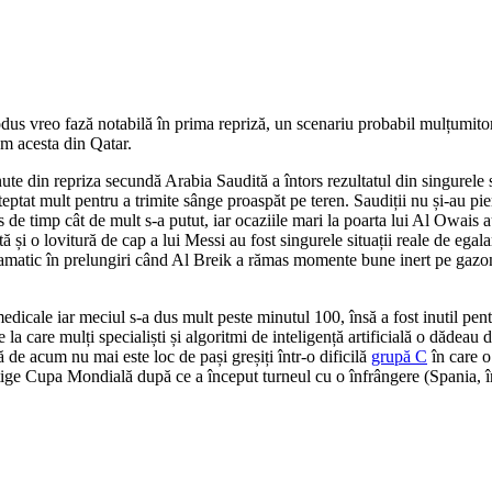
odus vreo fază notabilă în prima repriză, un scenariu probabil mulțumito
m acesta din Qatar.
ute din repriza secundă Arabia Saudită a întors rezultatul din singurele s
teptat mult pentru a trimite sânge proaspăt pe teren. Saudiții nu și-au pie
as de timp cât de mult s-a putut, iar ocaziile mari la poarta lui Al Owais
ă și o lovitură de cap a lui Messi au fost singurele situații reale de egal
 dramatic în prelungiri când Al Breik a rămas momente bune inert pe gazon 
edicale iar meciul s-a dus mult peste minutul 100, însă a fost inutil pent
a care mulți specialiști și algoritmi de inteligență artificială o dădeau d
ă de acum nu mai este loc de pași greșiți într-o dificilă
grupă C
în care o
știge Cupa Mondială după ce a început turneul cu o înfrângere (Spania, î