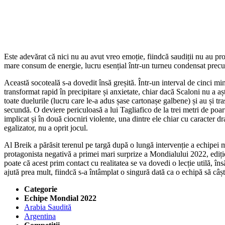
Este adevărat că nici nu au avut vreo emoție, fiindcă saudiții nu au pr
mare consum de energie, lucru esențial într-un turneu condensat precu
Această socoteală s-a dovedit însă greșită. Într-un interval de cinci min
transformat rapid în precipitare și anxietate, chiar dacă Scaloni nu a aș
toate duelurile (lucru care le-a adus șase cartonașe galbene) și au și tr
secundă. O deviere periculoasă a lui Tagliafico de la trei metri de poart
implicat și în două ciocniri violente, una dintre ele chiar cu caracter
egalizator, nu a oprit jocul.
Al Breik a părăsit terenul pe targă după o lungă intervenție a echipei m
protagonista negativă a primei mari surprize a Mondialului 2022, ediție l
poate că acest prim contact cu realitatea se va dovedi o lecție utilă, îns
ajută prea mult, fiindcă s-a întâmplat o singură dată ca o echipă să câ
Categorie
Echipe Mondial 2022
Arabia Saudită
Argentina