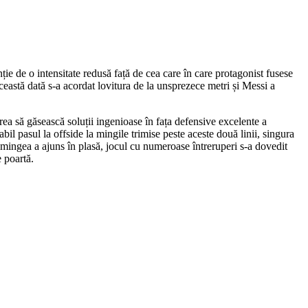
ție de o intensitate redusă față de cea care în care protagonist fusese
ceastă dată s-a acordat lovitura de la unsprezece metri și Messi a
irea să găsească soluții ingenioase în fața defensive excelente a
bil pasul la offside la mingile trimise peste aceste două linii, singura
ii mingea a ajuns în plasă, jocul cu numeroase întreruperi s-a dovedit
e poartă.