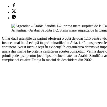
Argentina - Arabia Saudită 1-2, prima mare surpriză de la Ca
Chiar dacă agențiile de pariuri oferiseră o cotă de doar 1.15 pentru v
fost cea mai bună echipă în preliminariile din Asia, iar în unsprezecele
continent. Acest lucru a ieșit în evidență în organizarea defensivă impec
uneia din marile favorite la câștigarea acestei competiții. Venită după o
primit pedeapsa pentru jocul lipsit de luciditate, iar Arabia Saudită a a
campioanei en-titre Franța în meciul de deschidere din 2002.