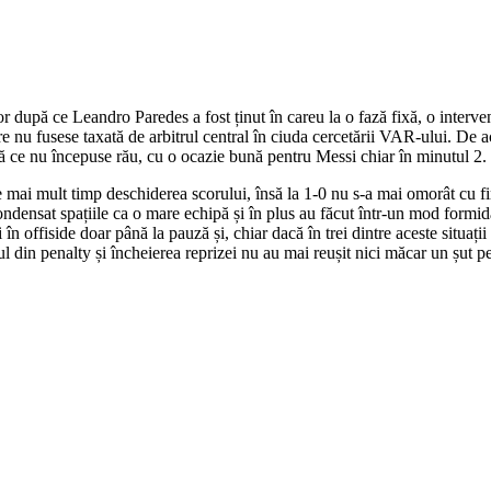
r după ce Leandro Paredes a fost ținut în careu la o fază fixă, o interven
e nu fusese taxată de arbitrul central în ciuda cercetării VAR-ului. De a
iză ce nu începuse rău, cu o ocazie bună pentru Messi chiar în minutul 2.
aute mai mult timp deschiderea scorului, însă la 1-0 nu s-a mai omorât cu f
condensat spațiile ca o mare echipă și în plus au făcut într-un mod formida
în offiside doar până la pauză și, chiar dacă în trei dintre aceste situaț
l din penalty și încheierea reprizei nu au mai reușit nici măcar un șut p