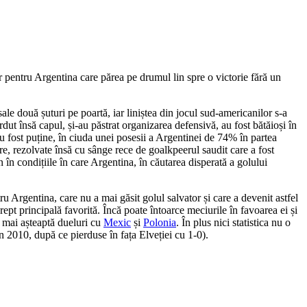
r pentru Argentina care părea pe drumul lin spre o victorie fără un
ale două șuturi pe poartă, iar liniștea din jocul sud-americanilor s-a
rdut însă capul, și-au păstrat organizarea defensivă, au fost bătăioși în
 au fost puține, în ciuda unei posesii a Argentinei de 74% în partea
are, rezolvate însă cu sânge rece de goalkpeerul saudit care a fost
în condițiile în care Argentina, în căutarea disperată a golului
ru Argentina, care nu a mai găsit golul salvator și care a devenit astfel
rept principală favorită. Încă poate întoarce meciurile în favoarea ei și
 mai așteaptă dueluri cu
Mexic
și
Polonia
. În plus nici statistica nu o
n 2010, după ce pierduse în fața Elveției cu 1-0).