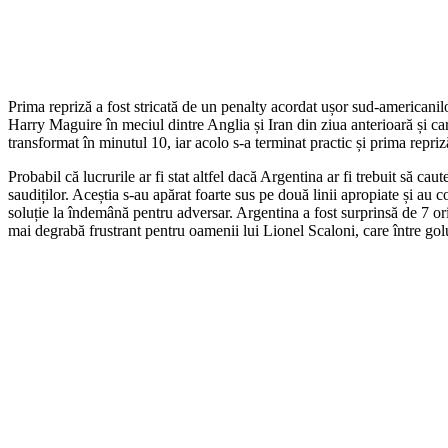
Prima repriză a fost stricată de un penalty acordat ușor sud-americanilo
Harry Maguire în meciul dintre Anglia și Iran din ziua anterioară și car
transformat în minutul 10, iar acolo s-a terminat practic și prima repr
Probabil că lucrurile ar fi stat altfel dacă Argentina ar fi trebuit să c
saudiților. Aceștia s-au apărat foarte sus pe două linii apropiate și au 
soluție la îndemână pentru adversar. Argentina a fost surprinsă de 7 ori 
mai degrabă frustrant pentru oamenii lui Lionel Scaloni, care între golu