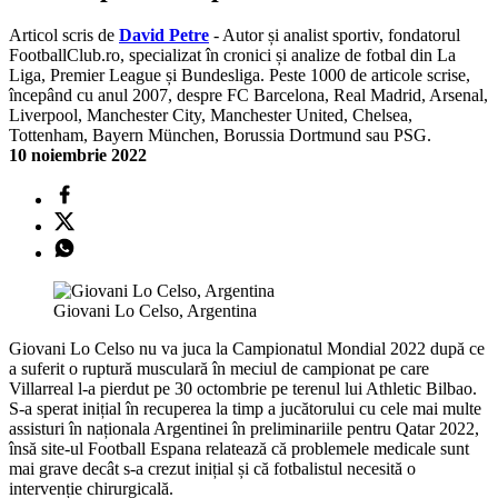
Articol scris de
David Petre
- Autor și analist sportiv, fondatorul
FootballClub.ro, specializat în cronici și analize de fotbal din La
Liga, Premier League și Bundesliga. Peste 1000 de articole scrise,
începând cu anul 2007, despre FC Barcelona, Real Madrid, Arsenal,
Liverpool, Manchester City, Manchester United, Chelsea,
Tottenham, Bayern München, Borussia Dortmund sau PSG.
10 noiembrie 2022
Giovani Lo Celso, Argentina
Giovani Lo Celso nu va juca la Campionatul Mondial 2022 după ce
a suferit o ruptură musculară în meciul de campionat pe care
Villarreal l-a pierdut pe 30 octombrie pe terenul lui Athletic Bilbao.
S-a sperat inițial în recuperea la timp a jucătorului cu cele mai multe
assisturi în naționala Argentinei în preliminariile pentru Qatar 2022,
însă site-ul Football Espana relatează că problemele medicale sunt
mai grave decât s-a crezut inițial și că fotbalistul necesită o
intervenție chirurgicală.