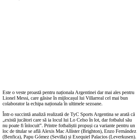
Este o veste proastă pentru naționala Argentinei dar mai ales pentru
Lionel Messi, care găsise în mijlocașul lui Villarreal cel mai bun
colaborator la echipa naționala în ultimele sezoane.
Într-o succintă analiză realizată de TyC Sports Argentina se arată că
„există jucători care să ia locul lui Lo Celso în lot, dar fotbalul său
nu poate fi înlocuit”. Printre fotbaliștii propuși ca variante pentru un
loc de titular se află Alexis Mac Allister (Brighton), Enzo Fernández
(Benfica), Papu Gómez (Sevilla) și Exequiel Palacios (Leverkusen).