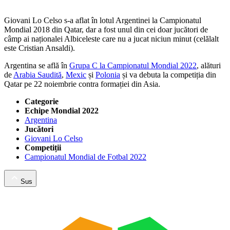
Giovani Lo Celso s-a aflat în lotul Argentinei la Campionatul
Mondial 2018 din Qatar, dar a fost unul din cei doar jucători de
câmp ai naționalei Albiceleste care nu a jucat niciun minut (celălalt
este Cristian Ansaldi).
Argentina se află în
Grupa C la Campionatul Mondial 2022
, alături
de
Arabia Saudită
,
Mexic
și
Polonia
și va debuta la competiția din
Qatar pe 22 noiembrie contra formației din Asia.
Categorie
Echipe Mondial 2022
Argentina
Jucători
Giovani Lo Celso
Competiții
Campionatul Mondial de Fotbal 2022
Sus