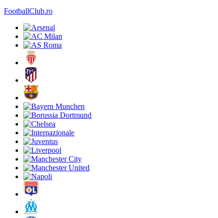
FootballClub.ro