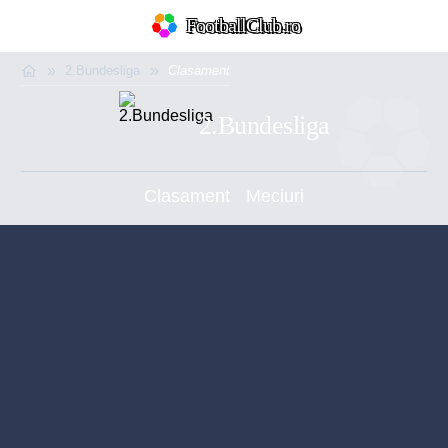
FootballClub.ro
2.Bundesliga
Clasament
2.Bundesliga
Clasament
Meciuri
Prim-plan
Ousmane Dembélé
Reconstrucție Manchester United