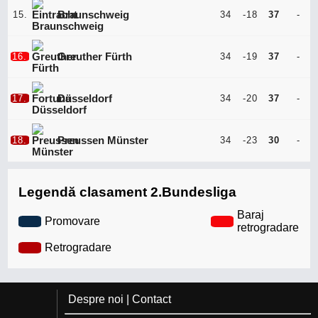
15.
Braunschweig
34
-18
37
-
16.
Greuther Fürth
34
-19
37
-
17.
Düsseldorf
34
-20
37
-
18.
Preussen Münster
34
-23
30
-
Legendă clasament 2.Bundesliga
Baraj
Promovare
retrogradare
Retrogradare
Despre noi
|
Contact