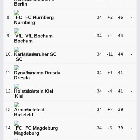
8.
FC Nürnberg
34
+2
46
-
Liga
Națiunilor
9.
VfL Bochum
34
+2
44
-
10.
Karlsruher SC
34
-11
44
-
11.
Dynamo Dresda
34
+1
41
-
12.
Holstein Kiel
34
-4
41
-
13.
Bielefeld
34
+2
39
-
14.
FC Magdeburg
34
-6
39
-