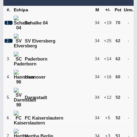
League
#.
Echipa
M
+/-
Pct
Urm.
1.
Schalke 04
34
+19
70
-
2.Bundesliga
Segunda
Serie B
División
2.
SV Elversberg
34
+25
62
-
Cupe Europene
3.
Paderborn
34
+14
62
-
4.
Hannover
34
+16
60
-
Champions
League
5.
Darmstadt
34
+12
52
-
Echipe naționale
6.
FC Kaiserslautern
34
+5
52
-
Mondial
EURO 2024
Mondial
EURO 2020
2026
2022
7.
Hertha Berlin
34
+3
51
-