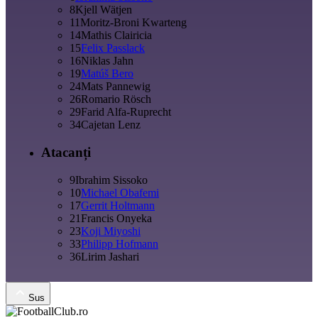
8
Kjell Wätjen
11
Moritz-Broni Kwarteng
14
Mathis Clairicia
15
Felix Passlack
16
Niklas Jahn
19
Matúš Bero
24
Mats Pannewig
26
Romario Rösch
29
Farid Alfa-Ruprecht
34
Cajetan Lenz
Atacanți
9
Ibrahim Sissoko
10
Michael Obafemi
17
Gerrit Holtmann
21
Francis Onyeka
23
Koji Miyoshi
33
Philipp Hofmann
36
Lirim Jashari
Sus