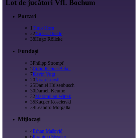
Lot de jucători VfL Bochum
Portari
1
Timo Horn
22
Niclas Thiede
38
Hugo Rölleke
Fundași
3
Philipp Strompf
5
Colin Kleine-Bekel
7
Kevin Vogt
20
Noah Loosli
25
Daniel Hülsenbusch
30
Darnell Keumo
32
Maximilian Wittek
35
Kacper Koscierski
39
Leandro Morgalla
Mijlocași
4
Erhan Mašović
6
Ibrahima Sissoko