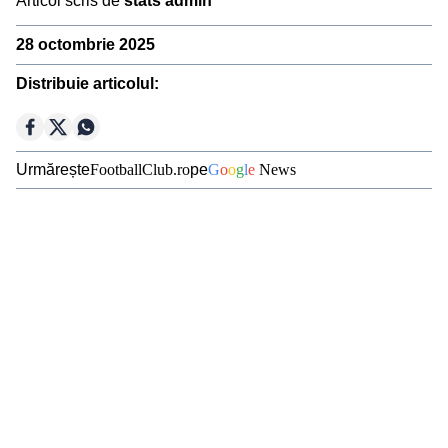
Articol scris de
stats admin
Ousmane Dembélé
28 octombrie 2025
Reconstrucție Manchester United
Distribuie articolul:
Meciuri Champions League
Clasament Premier League
Golgheteri La Liga
Urmărește
FootballClub.ro
pe
G
o
o
g
l
e
News
Golgheteri Premier League
Campionate
Premier
La Liga
Bundesliga
Serie A
League
Ligue 1
Eredivisie
Liga
Jupiler Pro
Portugal
League