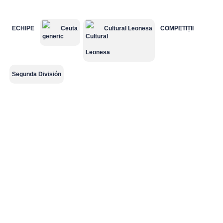
ECHIPE
Ceuta
Cultural Leonesa
COMPETIȚII
Süper Lig
MLS
Championship
Saudi Pro
League
Segunda División
2.Bundesliga
Segunda
Serie B
División
Cupe Europene
Champions
League
Echipe naționale