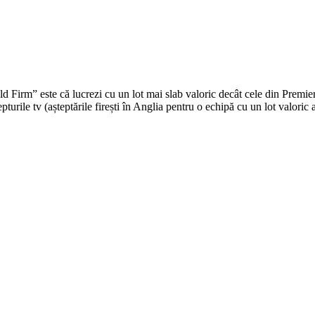
ld Firm” este că lucrezi cu un lot mai slab valoric decât cele din Premi
turile tv (așteptările firești în Anglia pentru o echipă cu un lot valoric