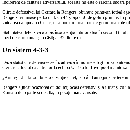
Indiferent de calitatea adversarului, aceasta nu este o sarcină ușoară pen
Cifrele defensivei lui Gerrard la Rangers, obținute printr-un fotbal agr
Rangers terminase pe locul 3, cu 44 și apoi 50 de goluri primite. În p
viitoarea campioană Celtic, însă numărul mai mic de goluri marcate (do
Stabilitatea defensivă a atras însă atenția tuturor abia în sezonul tit
meci de campionat și a câștigat 32 dintre ele.
Un sistem 4-3-3
Dacă statisticile defensive se încadrează în normele foștilor săi antreno
Gerrard a lucrat ca antrenor la echipa U-19 a lui Liverpool înainte să 
„Am ieșit din birou după o discuție cu el, iar când am ajuns pe terenu
Rangers a jucat ocazional cu doi mijlocași defensivi și a flirtat și cu u
Kamara de o parte și de alta, în poziții mai avansate.