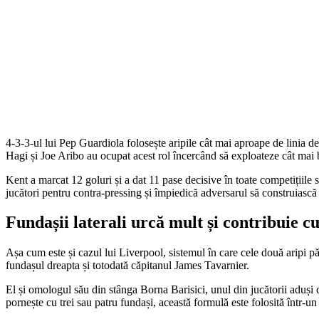
4-3-3-ul lui Pep Guardiola folosește aripile cât mai aproape de linia 
Hagi și Joe Aribo au ocupat acest rol încercând să exploateze cât mai bin
Kent a marcat 12 goluri și a dat 11 pase decisive în toate competițiile
jucători pentru contra-pressing și împiedică adversarul să construiască
Fundașii laterali urcă mult și contribuie cu 
Așa cum este și cazul lui Liverpool, sistemul în care cele două aripi păt
fundașul dreapta și totodată căpitanul James Tavarnier.
El și omologul său din stânga Borna Barisici, unul din jucătorii aduși
pornește cu trei sau patru fundași, această formulă este folosită într-un