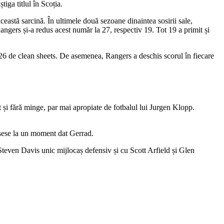
tiga titlul în Scoția.
ceastă sarcină. În ultimele două sezoane dinaintea sosirii sale,
ngers și-a redus acest număr la 27, respectiv 19. Tot 19 a primit și
d 26 de clean sheets. De asemenea, Rangers a deschis scorul în fiecare
ât și fără minge, par mai apropiate de fotbalul lui Jurgen Klopp.
usese la un moment dat Gerrad.
u Steven Davis unic mijlocaș defensiv și cu Scott Arfield și Glen