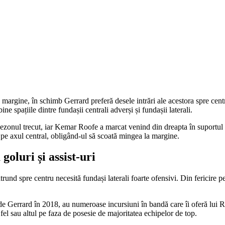
de margine, în schimb Gerrard preferă desele intrări ale acestora spre ce
e spațiile dintre fundașii centrali adverși și fundașii laterali.
 sezonul trecut, iar Kemar Roofe a marcat venind din dreapta în suportul 
 pe axul central, obligând-ul să scoată mingea la margine.
goluri și assist-uri
rund spre centru necesită fundași laterali foarte ofensivi. Din fericire pe
 de Gerrard în 2018, au numeroase incursiuni în bandă care îi oferă lui R
 fel sau altul pe faza de posesie de majoritatea echipelor de top.