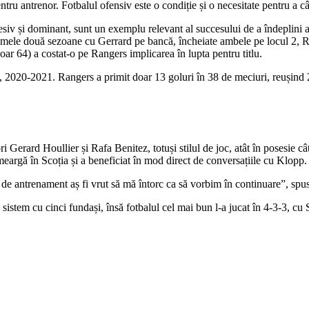
tru antrenor. Fotbalul ofensiv este o condiție și o necesitate pentru a câș
esiv și dominant, sunt un exemplu relevant al succesului de a îndeplini a
rimele două sezoane cu Gerrard pe bancă, încheiate ambele pe locul 2, Ra
ar 64) a costat-o pe Rangers implicarea în lupta pentru titlu.
lului, 2020-2021. Rangers a primit doar 13 goluri în 38 de meciuri, reușin
ri Gerard Houllier și Rafa Benitez, totuși stilul de joc, atât în posesie c
meargă în Scoția și a beneficiat în mod direct de conversațiile cu Klopp.
l de antrenament aș fi vrut să mă întorc ca să vorbim în continuare”, sp
n sistem cu cinci fundași, însă fotbalul cel mai bun l-a jucat în 4-3-3, c