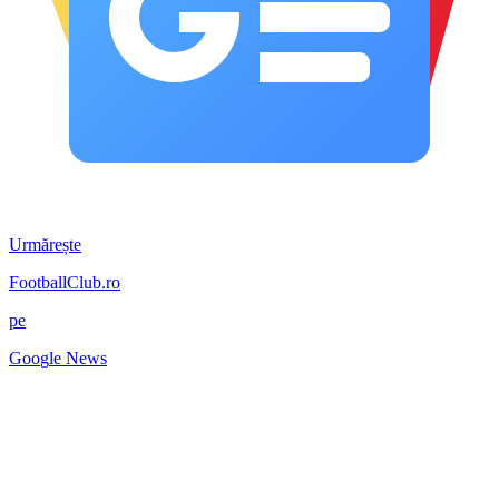
Urmărește
FootballClub.ro
pe
G
o
o
g
l
e
News