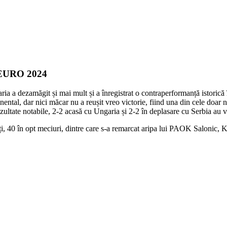
e EURO 2024
a dezamăgit și mai mult și a înregistrat o contraperformanță istorică 
nental, dar nici măcar nu a reușit vreo victorie, fiind una din cele doar no
ezultate notabile, 2-2 acasă cu Ungaria și 2-2 în deplasare cu Serbia au v
ți, 40 în opt meciuri, dintre care s-a remarcat aripa lui PAOK Salonic, 