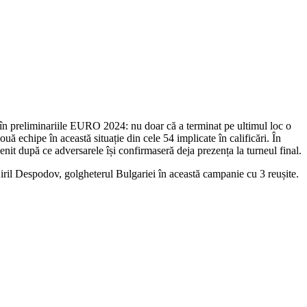
în preliminariile EURO 2024: nu doar că a terminat pe ultimul loc o
uă echipe în această situație din cele 54 implicate în calificări. În
enit după ce adversarele își confirmaseră deja prezența la turneul final.
Kiril Despodov, golgheterul Bulgariei în această campanie cu 3 reușite.