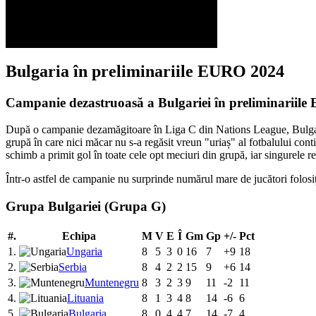
Bulgaria în preliminariile EURO 2024
Campanie dezastruoasă a Bulgariei în preliminariil
După o campanie dezamăgitoare în Liga C din Nations League, Bulgaria 
grupă în care nici măcar nu s-a regăsit vreun "uriaș" al fotbalului conti
schimb a primit gol în toate cele opt meciuri din grupă, iar singurele r
Într-o astfel de campanie nu surprinde numărul mare de jucători folosi
Grupa Bulgariei (Grupa G)
#.
Echipa
M
V
E
Î
Gm
Gp
+/-
Pct
1.
Ungaria
8
5
3
0
16
7
+9
18
2.
Serbia
8
4
2
2
15
9
+6
14
3.
Muntenegru
8
3
2
3
9
11
-2
11
4.
Lituania
8
1
3
4
8
14
-6
6
5.
Bulgaria
8
0
4
4
7
14
-7
4