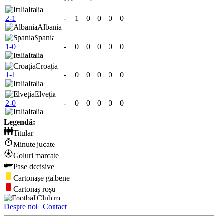
Italia
2-1
-
1
0
0
0
0
Albania
Spania
1-0
-
0
0
0
0
0
Italia
Croația
1-1
-
0
0
0
0
0
Italia
Elveția
2-0
-
0
0
0
0
0
Italia
Legendă:
Titular
Minute jucate
Goluri marcate
Pase decisive
Cartonașe galbene
Cartonaș roșu
Despre noi
|
Contact