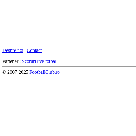
Despre noi
|
Contact
Parteneri:
Scoruri live fotbal
© 2007-2025
FootballClub.ro