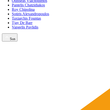
Odisseas Vlachodimos
Pantelis Chatzidiakos
Roy Chipolina
Sotiris Alexandropoulos
Taxiarchis Fountas
Tjay De Barr
Vangelis Pavlidis
Sus