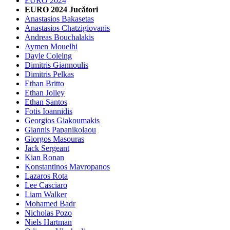
EURO 2024
EURO 2024 Jucători
Anastasios Bakasetas
Anastasios Chatzigiovanis
Andreas Bouchalakis
Aymen Mouelhi
Dayle Coleing
Dimitris Giannoulis
Dimitris Pelkas
Ethan Britto
Ethan Jolley
Ethan Santos
Fotis Ioannidis
Georgios Giakoumakis
Giannis Papanikolaou
Giorgos Masouras
Jack Sergeant
Kian Ronan
Konstantinos Mavropanos
Lazaros Rota
Lee Casciaro
Liam Walker
Mohamed Badr
Nicholas Pozo
Niels Hartman