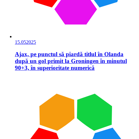
15.05
2025
Ajax, pe punctul să piardă titlul în Olanda
după un gol primit la Groningen în minutul
90+3, în superioritate numerică