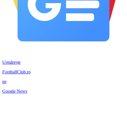
Urmărește
FootballClub.ro
pe
G
o
o
g
l
e
News