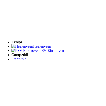
Echipe
Heerenveen
PSV Eindhoven
Competiții
Eredivisie