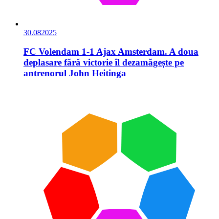
30.08
2025
FC Volendam 1-1 Ajax Amsterdam. A doua
deplasare fără victorie îl dezamăgește pe
antrenorul John Heitinga