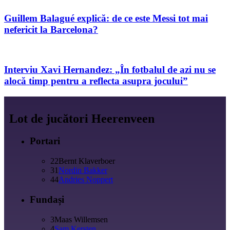
Guillem Balagué explică: de ce este Messi tot mai
nefericit la Barcelona?
Interviu Xavi Hernandez: „În fotbalul de azi nu se
alocă timp pentru a reflecta asupra jocului”
Lot de jucători Heerenveen
Portari
22
Bernt Klaverboer
31
Nordin Bakker
44
Andries Noppert
Fundași
3
Maas Willemsen
4
Sam Kersten