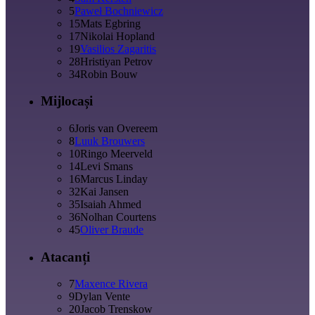
5
Paweł Bochniewicz
15
Mats Egbring
17
Nikolai Hopland
19
Vasilios Zagaritis
28
Hristiyan Petrov
34
Robin Bouw
Mijlocași
6
Joris van Overeem
8
Luuk Brouwers
10
Ringo Meerveld
14
Levi Smans
16
Marcus Linday
32
Kai Jansen
35
Isaiah Ahmed
36
Nolhan Courtens
45
Oliver Braude
Atacanți
7
Maxence Rivera
9
Dylan Vente
20
Jacob Trenskow