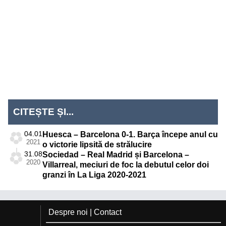
Mondial
EURO 2024
Mondial
EURO 2020
2026
2022
Liga
Națiunilor
CITEȘTE ȘI...
04.01
Huesca – Barcelona 0-1. Barça începe anul cu
2021
o victorie lipsită de strălucire
31.08
Sociedad – Real Madrid și Barcelona –
2020
Villarreal, meciuri de foc la debutul celor doi
granzi în La Liga 2020-2021
Despre noi
|
Contact