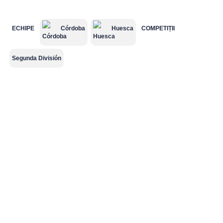
ECHIPE
Córdoba
Huesca
COMPETIȚII
Süper Lig
MLS
Championship
Saudi Pro
League
Segunda División
2.Bundesliga
Segunda
Serie B
División
Cupe Europene
Champions
League
Echipe naționale