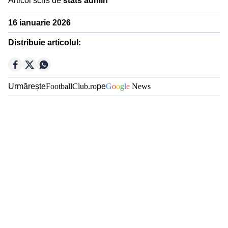
Articol scris de
stats admin
Ousmane Dembélé
16 ianuarie 2026
Reconstrucție Manchester United
Distribuie articolul:
Meciuri Champions League
Clasament Premier League
Golgheteri La Liga
Urmărește
FootballClub.ro
pe
G
o
o
g
l
e
News
Golgheteri Premier League
Campionate
Premier
La Liga
Bundesliga
Serie A
League
Ligue 1
Eredivisie
Liga
Jupiler Pro
Portugal
League