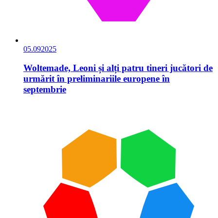
05.09
2025
Woltemade, Leoni și alți patru tineri jucători de
urmărit în preliminariile europene în
septembrie