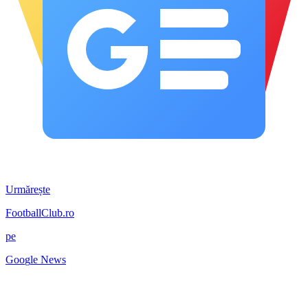
Urmărește
FootballClub.ro
pe
G
o
o
g
l
e
News