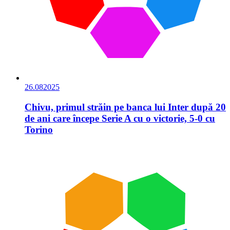
26.08
2025
Chivu, primul străin pe banca lui Inter după 20
de ani care începe Serie A cu o victorie, 5-0 cu
Torino