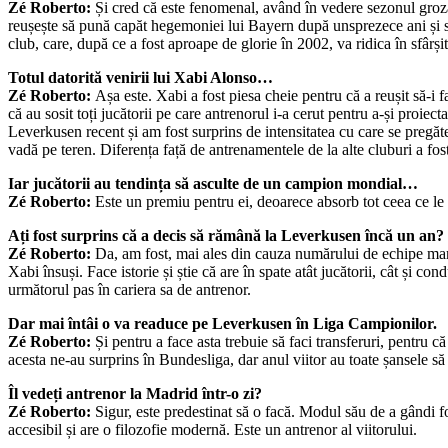
Zé Roberto:
Și cred că este fenomenal, având în vedere sezonul grozav
reușește să pună capăt hegemoniei lui Bayern după unsprezece ani și să
club, care, după ce a fost aproape de glorie în 2002, va ridica în sfârș
Totul datorită venirii lui Xabi Alonso…
Zé Roberto:
Așa este. Xabi a fost piesa cheie pentru că a reușit să-i f
că au sosit toți jucătorii pe care antrenorul i-a cerut pentru a-și proie
Leverkusen recent și am fost surprins de intensitatea cu care se pregăte
vadă pe teren. Diferența față de antrenamentele de la alte cluburi a fos
Iar jucătorii au tendința să asculte de un campion mondial…
Zé Roberto:
Este un premiu pentru ei, deoarece absorb tot ceea ce le 
Ați fost surprins că a decis să rămână la Leverkusen încă un an?
Zé Roberto:
Da, am fost, mai ales din cauza numărului de echipe mari
Xabi însuși. Face istorie și știe că are în spate atât jucătorii, cât și 
următorul pas în cariera sa de antrenor.
Dar mai întâi o va readuce pe Leverkusen în Liga Campionilor.
Zé Roberto:
Și pentru a face asta trebuie să faci transferuri, pentru
acesta ne-au surprins în Bundesliga, dar anul viitor au toate șansele s
Îl vedeți antrenor la Madrid într-o zi?
Zé Roberto:
Sigur, este predestinat să o facă. Modul său de a gândi fot
accesibil și are o filozofie modernă. Este un antrenor al viitorului.