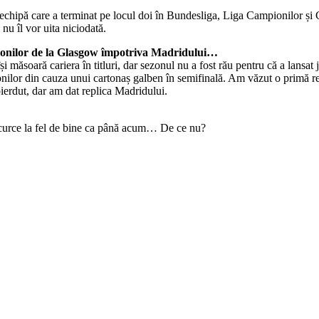
echipă care a terminat pe locul doi în Bundesliga, Liga Campionilor și 
 nu îl vor uita niciodată.
ampionilor de la Glasgow împotriva Madridului…
i măsoară cariera în titluri, dar sezonul nu a fost rău pentru că a lansat
onilor din cauza unui cartonaș galben în semifinală. Am văzut o primă re
ierdut, dar am dat replica Madridului.
escurce la fel de bine ca până acum… De ce nu?