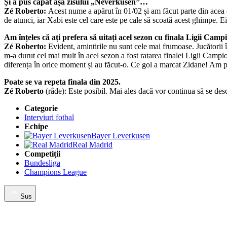
Și a pus capăt așa zisului „Neverkusen”…
Zé Roberto:
Acest nume a apărut în 01/02 și am făcut parte din acea 
de atunci, iar Xabi este cel care este pe cale să scoată acest ghimpe. Ei
Am înțeles că ați prefera să uitați acel sezon cu finala Ligii C
Zé Roberto:
Evident, amintirile nu sunt cele mai frumoase. Jucătorii îș
m-a durut cel mai mult în acel sezon a fost ratarea finalei Ligii Campi
diferența în orice moment și au făcut-o. Ce gol a marcat Zidane! Am p
Poate se va repeta finala din 2025.
Zé Roberto
(râde): Este posibil. Mai ales dacă vor continua să se d
Categorie
Interviuri fotbal
Echipe
Bayer Leverkusen
Real Madrid
Competiții
Bundesliga
Champions League
Sus