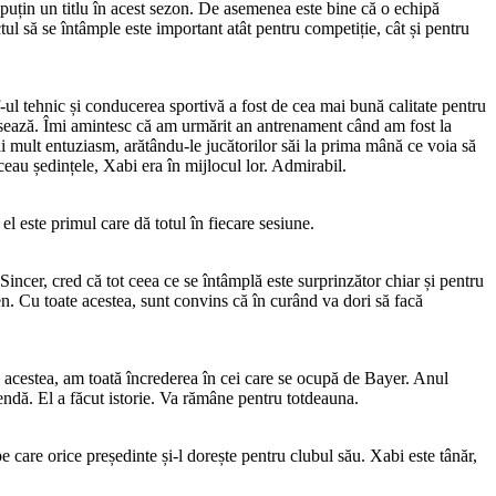
 puțin un titlu în acest sezon. De asemenea este bine că o echipă
l să se întâmple este important atât pentru competiție, cât și pentru
ff-ul tehnic și conducerea sportivă a fost de cea mai bună calitate pentru
 presează. Îmi amintesc că am urmărit an antrenament când am fost la
mai mult entuziasm, arătându-le jucătorilor săi la prima mână ce voia să
ceau ședințele, Xabi era în mijlocul lor. Admirabil.
l este primul care dă totul în fiecare sesiune.
ncer, cred că tot ceea ce se întâmplă este surprinzător chiar și pentru
usen. Cu toate acestea, sunt convins că în curând va dori să facă
te acestea, am toată încrederea în cei care se ocupă de Bayer. Anul
endă. El a făcut istorie. Va rămâne pentru totdeauna.
pe care orice președinte și-l dorește pentru clubul său. Xabi este tânăr,