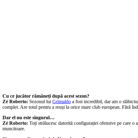
Cu ce jucător rămâneți după acest sezon?
Zé Roberto:
Sezonul lui
Grimaldo
a fost incredibil, dar am o slăbici
complet. Are totul pentru a reuși la orice mare club european. Fără înd
Dar el nu este singurul…
Zé Roberto:
Toți strălucesc datorită configurației ofensive pe care o a
muncitoare.