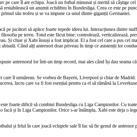
 pe care îl are echipa. Joacă un fotbal minunat și merită să câștige cel
 restabilească un anumit echilibru în Bundesliga. Ceea ce este pe punctu
it primul său trofeu și se va impune ca unul dintre giganții Germaniei.
acă pe jucători să aplice foarte repede ideea lui. Interacțiunea dintre sta
cta filosofia pe teren. Totul este făcut bine: controlează, verticalizează,
au. Și chiar și Xabi însuși a fost implicat. El a fost cel care a pus cel 
t abisală. Când alți antrenori doar priveau în timp ce asistenții lor condu
spune antrenorul lor într-un timp record, mai ales când își dau seama că e
 care îl urmăreau. Se vorbea de Bayern, Liverpool și chiar de Madrid. Si
conducerea, lucru care va fi fost esențial pentru ca el să rămână la Leverk
 că este foarte dificil să combini Bundesliga cu Liga Campionilor. Cu toa
ă o facă și în Liga Campionilor. Orice s-ar întâmpla, Xabi este deja o leg
balul și felul în care joacă echipele sale îl fac să fie genul de antrenor 