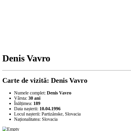
Denis Vavro
Carte de vizită: Denis Vavro
Numele complet:
Denis Vavro
Vârsta:
30 ani
Înălțimea:
189
Data nașterii:
10.04.1996
Locul nașterii:
Partizánske, Slovacia
Naționalitatea:
Slovacia