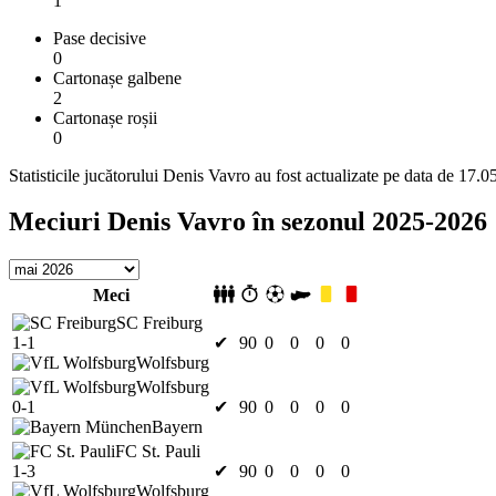
1
Pase decisive
0
Cartonașe galbene
2
Cartonașe roșii
0
Statisticile jucătorului Denis Vavro au fost actualizate pe data de 17.
Meciuri Denis Vavro în sezonul 2025-2026
Meci
SC Freiburg
1-1
✔
90
0
0
0
0
Wolfsburg
Wolfsburg
0-1
✔
90
0
0
0
0
Bayern
FC St. Pauli
1-3
✔
90
0
0
0
0
Wolfsburg