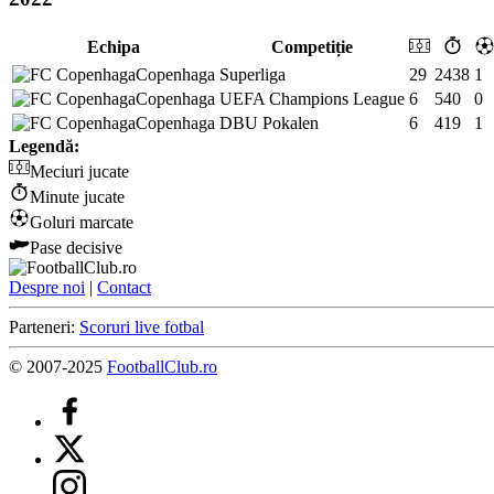
Echipa
Competiție
Copenhaga
Superliga
29
2438
1
Copenhaga
UEFA Champions League
6
540
0
Copenhaga
DBU Pokalen
6
419
1
Legendă:
Meciuri jucate
Minute jucate
Goluri marcate
Pase decisive
Despre noi
|
Contact
Parteneri:
Scoruri live fotbal
© 2007-2025
FootballClub.ro