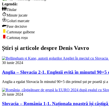
Legendă:
Titular
Minute jucate
Goluri marcate
Pase decisive
Cartonașe galbene
Cartonaș roșu
Știri și articole despre Denis Vavro
30 iunie 2024
Anglia – Slovacia 2-1. Englezii evită în minutul 90+
Anglia a egalat Slovacia în minutul 90+5 din primul șut pe poartă și a î
26 iunie 2024
Slovacia – România 1-1. Naționala noastră își câști