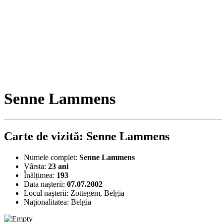
Senne Lammens
Carte de vizită: Senne Lammens
Numele complet:
Senne Lammens
Vârsta:
23 ani
Înălțimea:
193
Data nașterii:
07.07.2002
Locul nașterii:
Zottegem, Belgia
Naționalitatea:
Belgia