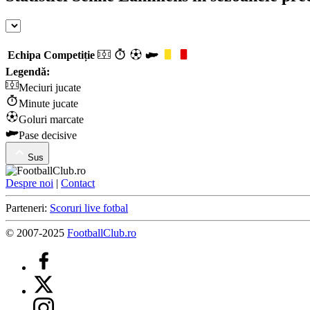
Echipa
Competiție
Legendă:
Meciuri jucate
Minute jucate
Goluri marcate
Pase decisive
Sus
Despre noi
|
Contact
Parteneri:
Scoruri live fotbal
© 2007-2025
FootballClub.ro