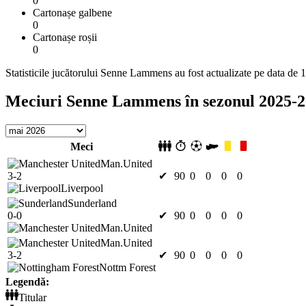
0
Cartonașe galbene
0
Cartonașe roșii
0
Statisticile jucătorului Senne Lammens au fost actualizate pe data de 
Meciuri Senne Lammens în sezonul 2025-
Meci
Man.United
3-2
✔
90
0
0
0
0
Liverpool
Sunderland
0-0
✔
90
0
0
0
0
Man.United
Man.United
3-2
✔
90
0
0
0
0
Nottm Forest
Legendă:
Titular