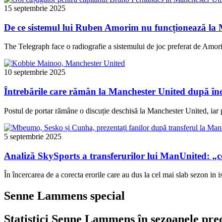
15 septembrie 2025
De ce sistemul lui Ruben Amorim nu funcționează la
The Telegraph face o radiografie a sistemului de joc preferat de Amorim
10 septembrie 2025
Întrebările care rămân la Manchester United după înch
Postul de portar rămâne o discuție deschisă la Manchester United, iar p
5 septembrie 2025
Analiză SkySports a transferurilor lui ManUnited: „c
În încercarea de a corecta erorile care au dus la cel mai slab sezon in 
Senne Lammens special
Statistici Senne Lammens în sezoanele pre