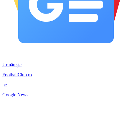
Urmărește
FootballClub.ro
pe
G
o
o
g
l
e
News