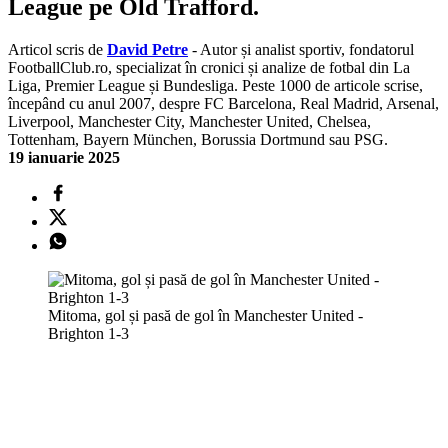
League pe Old Trafford.
Articol scris de
David Petre
- Autor și analist sportiv, fondatorul
FootballClub.ro, specializat în cronici și analize de fotbal din La
Liga, Premier League și Bundesliga. Peste 1000 de articole scrise,
începând cu anul 2007, despre FC Barcelona, Real Madrid, Arsenal,
Liverpool, Manchester City, Manchester United, Chelsea,
Tottenham, Bayern München, Borussia Dortmund sau PSG.
19 ianuarie 2025
Mitoma, gol și pasă de gol în Manchester United -
Brighton 1-3