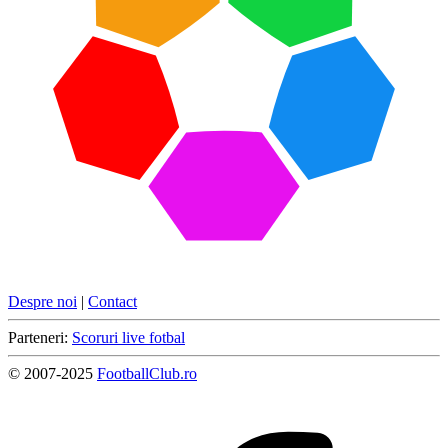
Despre noi
|
Contact
Parteneri:
Scoruri live fotbal
© 2007-2025
FootballClub.ro