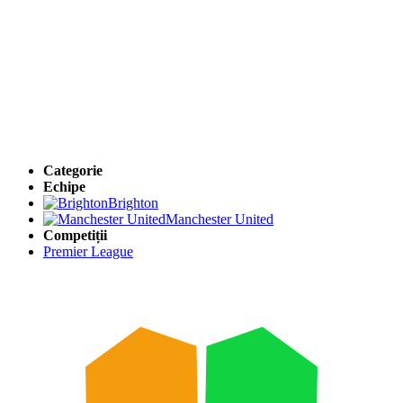
Categorie
Echipe
Brighton
Manchester United
Competiții
Premier League