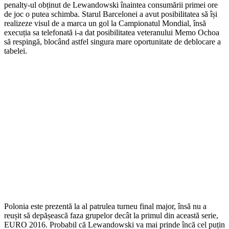
penalty-ul obținut de Lewandowski înaintea consumării primei ore
de joc o putea schimba. Starul Barcelonei a avut posibilitatea să își
realizeze visul de a marca un gol la Campionatul Mondial, însă
execuția sa telefonată i-a dat posibilitatea veteranului Memo Ochoa
să respingă, blocând astfel singura mare oportunitate de deblocare a
tabelei.
Polonia este prezentă la al patrulea turneu final major, însă nu a
reușit să depășească faza grupelor decât la primul din această serie,
EURO 2016. Probabil că Lewandowski va mai prinde încă cel puțin