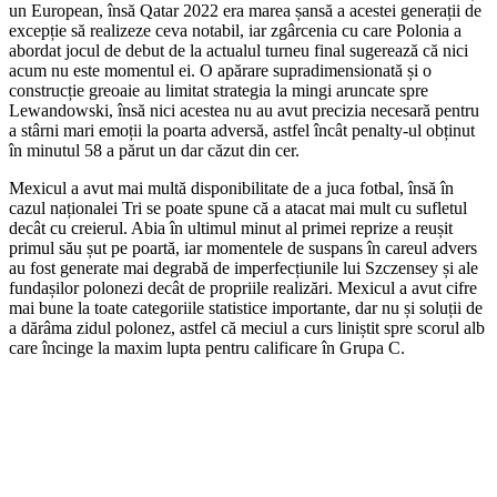
un European, însă Qatar 2022 era marea șansă a acestei generații de
excepție să realizeze ceva notabil, iar zgârcenia cu care Polonia a
abordat jocul de debut de la actualul turneu final sugerează că nici
acum nu este momentul ei. O apărare supradimensionată și o
construcție greoaie au limitat strategia la mingi aruncate spre
Lewandowski, însă nici acestea nu au avut precizia necesară pentru
a stârni mari emoții la poarta adversă, astfel încât penalty-ul obținut
în minutul 58 a părut un dar căzut din cer.
Mexicul a avut mai multă disponibilitate de a juca fotbal, însă în
cazul naționalei Tri se poate spune că a atacat mai mult cu sufletul
decât cu creierul. Abia în ultimul minut al primei reprize a reușit
primul său șut pe poartă, iar momentele de suspans în careul advers
au fost generate mai degrabă de imperfecțiunile lui Szczensey și ale
fundașilor polonezi decât de propriile realizări. Mexicul a avut cifre
mai bune la toate categoriile statistice importante, dar nu și soluții de
a dărâma zidul polonez, astfel că meciul a curs liniștit spre scorul alb
care încinge la maxim lupta pentru calificare în Grupa C.