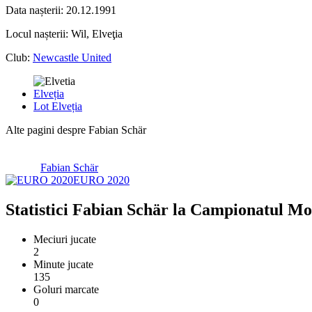
Data nașterii:
20.12.1991
Locul nașterii:
Wil, Elveţia
Club:
Newcastle United
Elveția
Lot Elveția
Alte pagini despre Fabian Schär
Fabian Schär
EURO 2020
Statistici Fabian Schär la Campionatul Mo
Meciuri jucate
2
Minute jucate
135
Goluri marcate
0