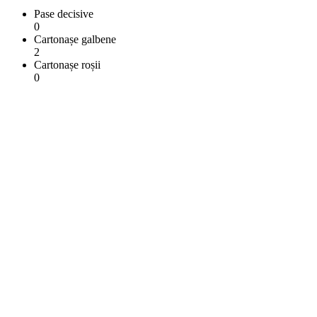
Pase decisive
0
Cartonașe galbene
2
Cartonașe roșii
0