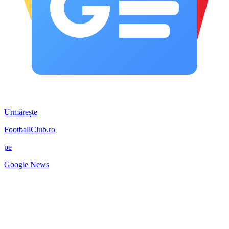
Urmărește
FootballClub.ro
pe
G
o
o
g
l
e
News