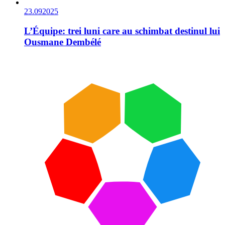
23.09
2025
L’Équipe: trei luni care au schimbat destinul lui
Ousmane Dembélé