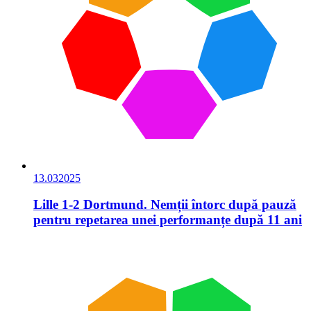
13.03
2025
Lille 1-2 Dortmund. Nemții întorc după pauză
pentru repetarea unei performanțe după 11 ani