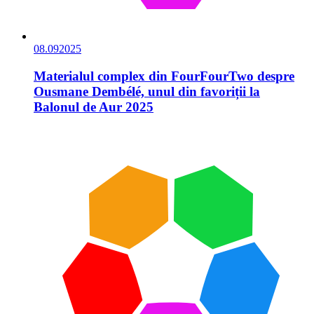
08.09
2025
Materialul complex din FourFourTwo despre
Ousmane Dembélé, unul din favoriții la
Balonul de Aur 2025