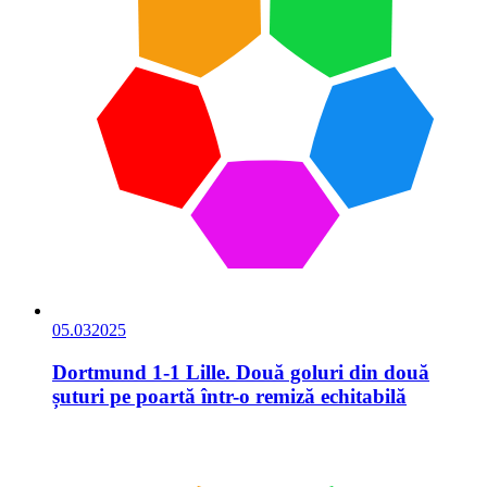
05.03
2025
Dortmund 1-1 Lille. Două goluri din două
șuturi pe poartă într-o remiză echitabilă