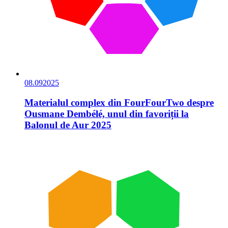
08.09
2025
Materialul complex din FourFourTwo despre
Ousmane Dembélé, unul din favoriții la
Balonul de Aur 2025