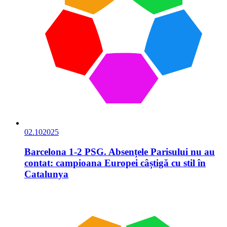
02.10
2025
Barcelona 1-2 PSG. Absențele Parisului nu au
contat: campioana Europei câștigă cu stil în
Catalunya