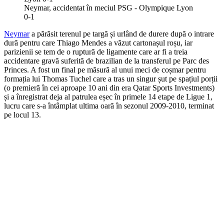
Neymar, accidentat în meciul PSG - Olympique Lyon
0-1
Neymar
a părăsit terenul pe targă și urlând de durere după o intrare
dură pentru care Thiago Mendes a văzut cartonașul roșu, iar
parizienii se tem de o ruptură de ligamente care ar fi a treia
accidentare gravă suferită de brazilian de la transferul pe Parc des
Princes. A fost un final pe măsură al unui meci de coșmar pentru
formația lui Thomas Tuchel care a tras un singur șut pe spațiul porții
(o premieră în cei aproape 10 ani din era Qatar Sports Investments)
și a înregistrat deja al patrulea eșec în primele 14 etape de Ligue 1,
lucru care s-a întâmplat ultima oară în sezonul 2009-2010, terminat
pe locul 13.