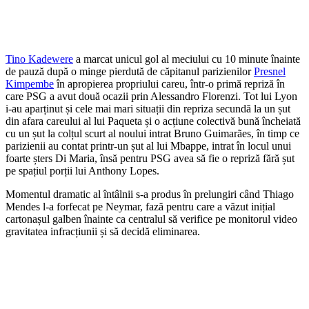
Tino Kadewere
a marcat unicul gol al meciului cu 10 minute înainte
de pauză după o minge pierdută de căpitanul parizienilor
Presnel
Kimpembe
în apropierea propriului careu, într-o primă repriză în
care PSG a avut două ocazii prin Alessandro Florenzi. Tot lui Lyon
i-au aparținut și cele mai mari situații din repriza secundă la un șut
din afara careului al lui Paqueta și o acțiune colectivă bună încheiată
cu un șut la colțul scurt al noului intrat Bruno Guimarães, în timp ce
parizienii au contat printr-un șut al lui Mbappe, intrat în locul unui
foarte șters Di Maria, însă pentru PSG avea să fie o repriză fără șut
pe spațiul porții lui Anthony Lopes.
Momentul dramatic al întâlnii s-a produs în prelungiri când Thiago
Mendes l-a forfecat pe Neymar, fază pentru care a văzut inițial
cartonașul galben înainte ca centralul să verifice pe monitorul video
gravitatea infracțiunii și să decidă eliminarea.