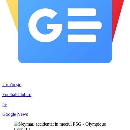
Urmărește
FootballClub.ro
pe
G
o
o
g
l
e
News