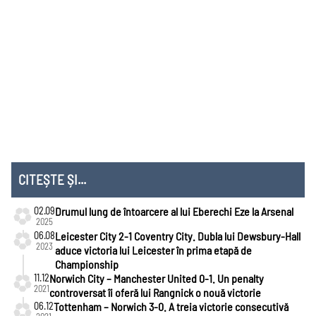
Mondial 2026
EURO 2024
Mondial 2022
EURO 2020
Liga
Națiunilor
CITEȘTE ȘI...
02.09
Drumul lung de întoarcere al lui Eberechi Eze la Arsenal
2025
06.08
Leicester City 2-1 Coventry City. Dubla lui Dewsbury-Hall
2023
aduce victoria lui Leicester în prima etapă de
Championship
11.12
Norwich City – Manchester United 0-1. Un penalty
2021
controversat îi oferă lui Rangnick o nouă victorie
06.12
Tottenham – Norwich 3-0. A treia victorie consecutivă