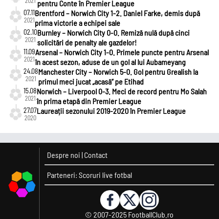
2021
pentru Conte în Premier League
07.11
Brentford – Norwich City 1-2. Daniel Farke, demis după
2021
prima victorie a echipei sale
02.10
Burnley – Norwich City 0-0. Remiză nulă după cinci
2021
solicitări de penalty ale gazdelor!
11.09
Arsenal – Norwich City 1-0. Primele puncte pentru Arsenal
2021
în acest sezon, aduse de un gol al lui Aubameyang
24.08
Manchester City – Norwich 5-0. Gol pentru Grealish la
2021
primul meci jucat „acasă” pe Etihad
15.08
Norwich – Liverpool 0-3. Meci de record pentru Mo Salah
2021
în prima etapă din Premier League
27.07
Laureații sezonului 2019-2020 în Premier League
2020
Despre noi
|
Contact
Parteneri:
Scoruri live fotbal
© 2007-2025
FootballClub.ro