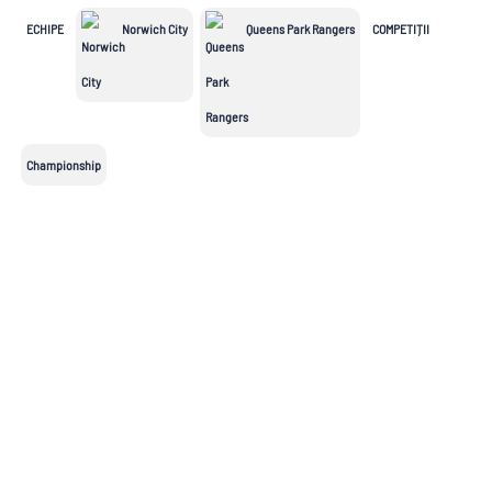
League
ECHIPE
Norwich City
Queens Park Rangers
COMPETIȚII
Süper Lig
MLS
Championship
Saudi Pro
League
Championship
2.Bundesliga
Segunda
Serie B
División
Cupe Europene
Champions
League
Echipe naționale