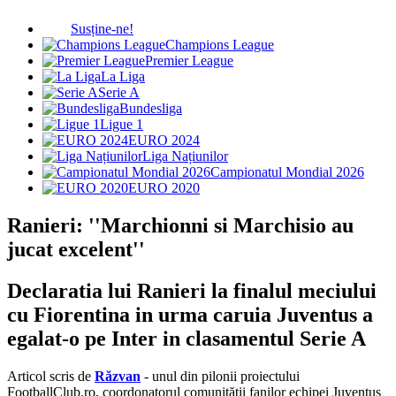
Susține-ne!
Champions League
Premier League
La Liga
Serie A
Bundesliga
Ligue 1
EURO 2024
Liga Națiunilor
Campionatul Mondial 2026
EURO 2020
Ranieri: ''Marchionni si Marchisio au
jucat excelent''
Declaratia lui Ranieri la finalul meciului
cu Fiorentina in urma caruia Juventus a
egalat-o pe Inter in clasamentul Serie A
Articol scris de
Răzvan
- unul din pilonii proiectului
FootballClub.ro, coordonatorul comunității fanilor echipei Juventus