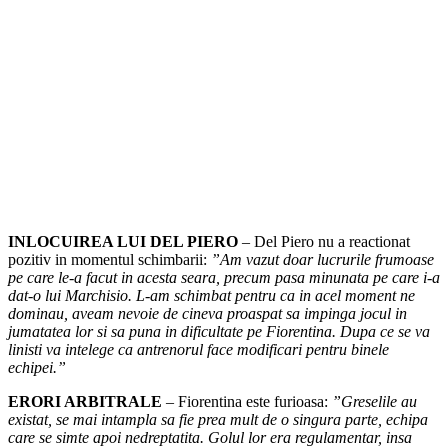
INLOCUIREA LUI DEL PIERO
– Del Piero nu a reactionat
pozitiv in momentul schimbarii:
”Am vazut doar lucrurile frumoase
pe care le-a facut in acesta seara, precum pasa minunata pe care i-a
dat-o lui Marchisio. L-am schimbat pentru ca in acel moment ne
dominau, aveam nevoie de cineva proaspat sa impinga jocul in
jumatatea lor si sa puna in dificultate pe Fiorentina. Dupa ce se va
linisti va intelege ca antrenorul face modificari pentru binele
echipei.”
ERORI ARBITRALE
– Fiorentina este furioasa:
”Greselile au
existat, se mai intampla sa fie prea mult de o singura parte, echipa
care se simte apoi nedreptatita. Golul lor era regulamentar, insa