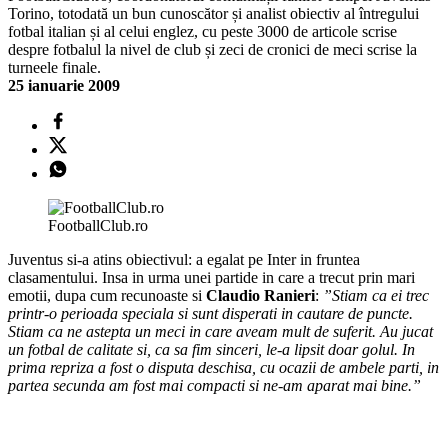
Torino, totodată un bun cunoscător și analist obiectiv al întregului
fotbal italian și al celui englez, cu peste 3000 de articole scrise
despre fotbalul la nivel de club și zeci de cronici de meci scrise la
turneele finale.
25 ianuarie 2009
FootballClub.ro
Juventus si-a atins obiectivul: a egalat pe Inter in fruntea
clasamentului. Insa in urma unei partide in care a trecut prin mari
emotii, dupa cum recunoaste si
Claudio Ranieri
:
”Stiam ca ei trec
printr-o perioada speciala si sunt disperati in cautare de puncte.
Stiam ca ne astepta un meci in care aveam mult de suferit. Au jucat
un fotbal de calitate si, ca sa fim sinceri, le-a lipsit doar golul. In
prima repriza a fost o disputa deschisa, cu ocazii de ambele parti, in
partea secunda am fost mai compacti si ne-am aparat mai bine.”