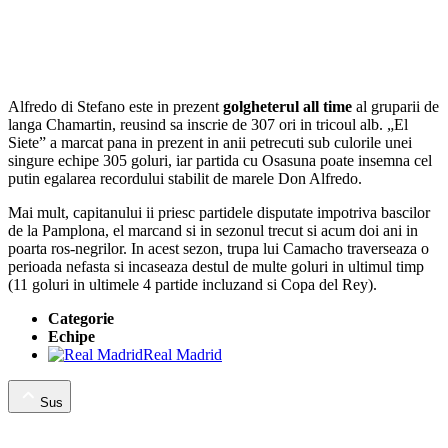
Alfredo di Stefano este in prezent
golgheterul all time
al gruparii de
langa Chamartin, reusind sa inscrie de 307 ori in tricoul alb. „El
Siete” a marcat pana in prezent in anii petrecuti sub culorile unei
singure echipe 305 goluri, iar partida cu Osasuna poate insemna cel
putin egalarea recordului stabilit de marele Don Alfredo.
Mai mult, capitanului ii priesc partidele disputate impotriva bascilor
de la Pamplona, el marcand si in sezonul trecut si acum doi ani in
poarta ros-negrilor. In acest sezon, trupa lui Camacho traverseaza o
perioada nefasta si incaseaza destul de multe goluri in ultimul timp
(11 goluri in ultimele 4 partide incluzand si Copa del Rey).
Categorie
Echipe
Real Madrid
Sus