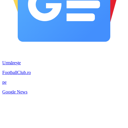
Urmărește
FootballClub.ro
pe
G
o
o
g
l
e
News