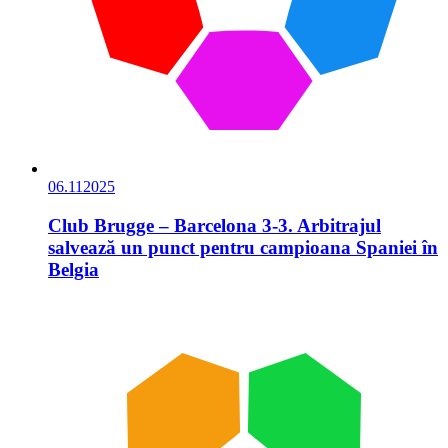
06.11
2025
Club Brugge – Barcelona 3-3. Arbitrajul
salvează un punct pentru campioana Spaniei în
Belgia