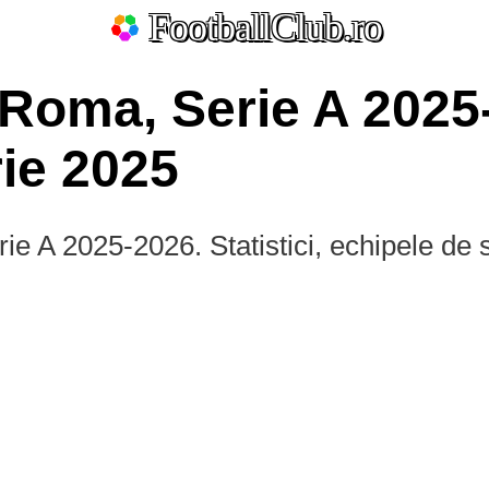
FootballClub.ro
Roma, Serie A 2025
ie 2025
e A 2025-2026. Statistici, echipele de s
ate
La Liga
Bundesliga
Serie A
Ligue 1
Eredivisie
L
Por