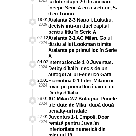
2025
lui Inter după 20 de ani care
începe Serie A cu o victorie, 5-
0 cu Torino
19.01
Atalanta 2-3 Napoli. Lukaku,
2025
decisiv într-un duel capital
pentru titlu în Serie A
07.12
Atalanta 2-1 AC Milan. Golul
2024
târziu al lui Lookman trimite
Atalanta pe primul loc în Serie
A
04.02
Internazionale 1-0 Juventus.
2024
Derby d’Italia, decis de un
autogol al lui Federico Gatti
28.01
Fiorentina 0-1 Inter. Milanezii
2024
revin pe primul loc înainte de
Derby d’Italia
28.01
AC Milan 2-2 Bologna. Puncte
2024
pierdute de Milan după două
penalty-uri ratate
27.01
Juventus 1-1 Empoli. Doar
2024
remiză pentru Juve, în
inferioritate numerică din
minutul 18