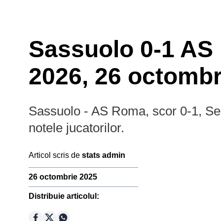
Sassuolo 0-1 AS 
2026, 26 octombr
Sassuolo - AS Roma, scor 0-1, Seri
notele jucatorilor.
Prim-plan
Campion
Articol scris de
stats admin
Ousmane Dembélé
Reconstrucție Manchester United
26 octombrie 2025
Meciuri Champions League
Premier
Distribuie articolul:
Clasament Premier League
League
Golgheteri La Liga