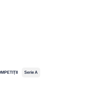
2.Bundesliga
Segunda
Serie B
División
ropene
MPETIȚII
Serie A
ns
aționale