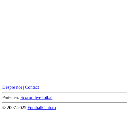
Despre noi
|
Contact
Parteneri:
Scoruri live fotbal
© 2007-2025
FootballClub.ro