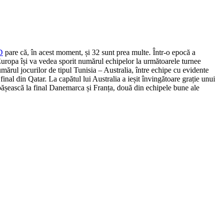
D
pare că, în acest moment, și 32 sunt prea multe. Într-o epocă a
Europa își va vedea sporit numărul echipelor la următoarele turnee
numărul jocurilor de tipul Tunisia – Australia, între echipe cu evidente
 final din Qatar. La capătul lui Australia a ieșit învingătoare grație unui
epășească la final Danemarca și Franța, două din echipele bune ale