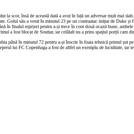
dut la scor, însă de această dată a avut în față un adversar mult mai slab
te. Golul său a venit în minutul 23 pe un contraatac inițiat de Duke și fi
ână în finalul reprizei pentru a-și trece în cont două ocazii bune, ambele
mul a fost blocat de Souttar, iar celălalt nu a prins spațiul porții cam din
 abia până în minutul 72 pentru a-și înscrie în foaia tehnică primul șut pe 
erul lui FC Copenhaga a fost de altfel un exemplu de luciditate, iar ieș