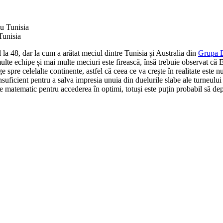
Tunisia
 48, dar la cum a arătat meciul dintre Tunisia și Australia din
Grupa 
ulte echipe și mai multe meciuri este firească, însă trebuie observat că 
e spre celelalte continente, astfel că ceea ce va crește în realitate este 
 insuficient pentru a salva impresia unuia din duelurile slabe ale turneului
re matematic pentru accederea în optimi, totuși este puțin probabil să d