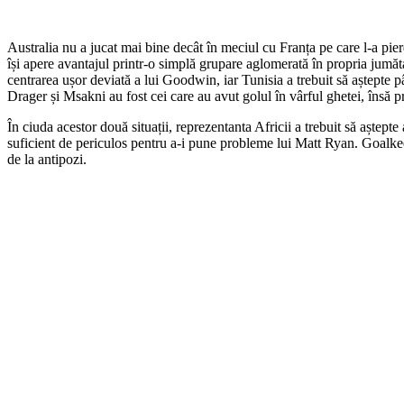
Australia nu a jucat mai bine decât în meciul cu Franța pe care l-a pier
își apere avantajul printr-o simplă grupare aglomerată în propria jumăta
centrarea ușor deviată a lui Goodwin, iar Tunisia a trebuit să aștepte p
Drager și Msakni au fost cei care au avut golul în vârful ghetei, însă pri
În ciuda acestor două situații, reprezentanta Africii a trebuit să aștepte
suficient de periculos pentru a-i pune probleme lui Matt Ryan. Goalkeep
de la antipozi.