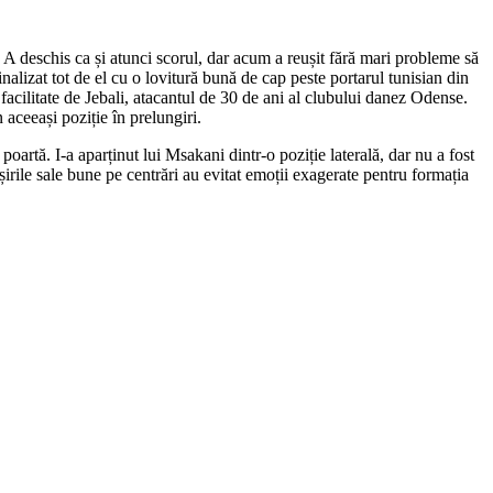
. A deschis ca și atunci scorul, dar acum a reușit fără mari probleme să
nalizat tot de el cu o lovitură bună de cap peste portarul tunisian din
 facilitate de Jebali, atacantul de 30 de ani al clubului danez Odense.
 aceeași poziție în prelungiri.
poartă. I-a aparținut lui Msakani dintr-o poziție laterală, dar nu a fost
irile sale bune pe centrări au evitat emoții exagerate pentru formația