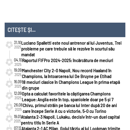
Mondial 2026
EURO 2024
Mondial 2022
EURO 2020
CITEȘTE ȘI...
31.10
Luciano Spalletti este noul antrenor al lui Juventus. Trei
Liga
2025
probleme pe care trebuie să le rezolve în scurtul său
Națiunilor
mandat
04.10
Raportul FIFPro 2024-2025: încărcătura de meciuri
2025
19.09
Manchester City 2-0 Napoli. Nou record Haaland în
2025
Champions, la întoarcerea lui De Bruyne pe Etihad
16.09
18 meciuri clasice în Champions League în prima etapă
2025
din grupe
12.09
Opta a calculat favoritele la câștigarea Champions
2025
League: Anglia este în top, spaniolele doar pe 5 și 7
26.08
Chivu, primul străin pe banca lui Inter după 20 de ani
2025
care începe Serie A cu o victorie, 5-0 cu Torino
19.01
Atalanta 2-3 Napoli. Lukaku, decisiv într-un duel capital
2025
pentru titlu în Serie A
07.12
Atalanta 2-1 AC Milan. Golul târziu al lui Lookman trimite