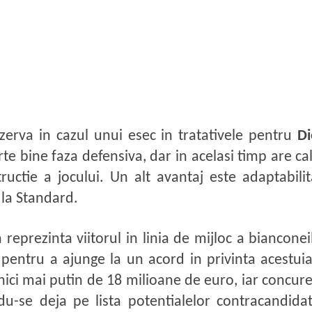
zerva in cazul unui esec in tratativele pentru
D
rte bine faza defensiva, dar in acelasi timp are cal
ructie a jocului. Un alt avantaj este adaptabilit
i la Standard.
reprezinta viitorul in linia de mijloc a bianconei
e pentru a ajunge la un acord in privinta acestu
t nici mai putin de 18 milioane de euro, iar concu
ndu-se deja pe lista potentialelor contracandida