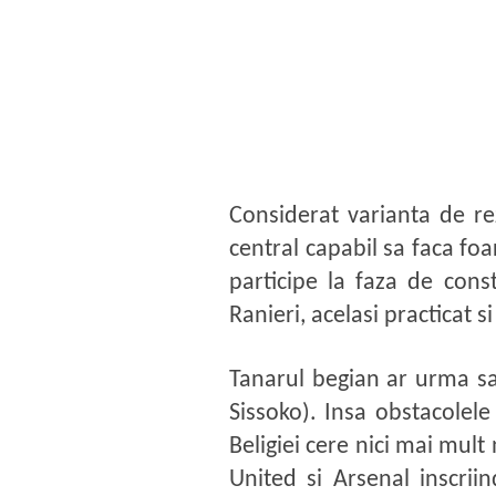
Considerat varianta de re
central capabil sa faca foa
participe la faza de const
Ranieri, acelasi practicat s
Tanarul begian ar urma sa 
Sissoko). Insa obstacolel
Beligiei cere nici mai mul
United si Arsenal inscrii