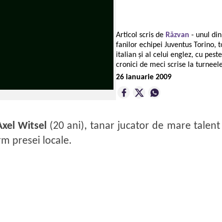
Articol scris de
Răzvan
- unul di
fanilor echipei Juventus Torino, t
italian și al celui englez, cu pest
cronici de meci scrise la turneele
26 ianuarie 2009
Axel Witsel
(20 ani), tanar jucator de mare talent 
rm presei locale.