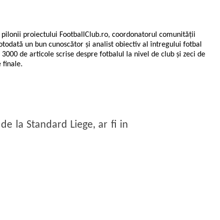
n pilonii proiectului FootballClub.ro, coordonatorul comunității
otodată un bun cunoscător și analist obiectiv al întregului fotbal
e 3000 de articole scrise despre fotbalul la nivel de club și zeci de
 finale.
de la Standard Liege, ar fi in