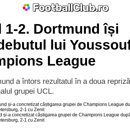
FootballClub.ro
 1-2. Dortmund își
debutul lui Youssou
mpions League
nd a întors rezultatul în a doua repriz
nate
inalul grupei UCL.
 și-a concretizat câștigarea grupei de Champions League dup
La Liga
Bundesliga
Serie A
Ligue 1
Eredivisie
L
etersburg, 2-1 cu Zenit
Por