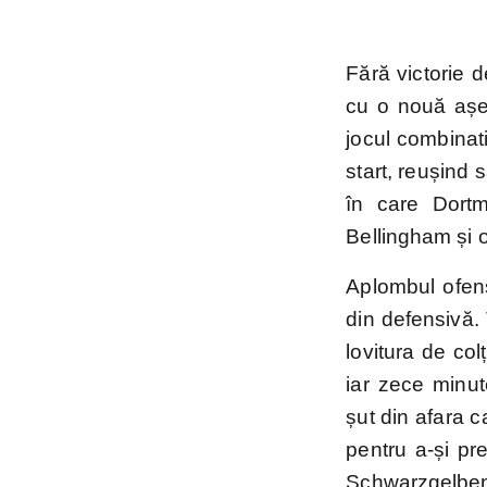
Mondial
2026
Fără victorie 
cu o nouă așez
jocul combinati
start, reușind 
în care Dortm
Bellingham și o
Aplombul ofens
din defensivă. T
lovitura de col
iar zece minut
șut din afara ca
pentru a-și pr
Schwarzgelben 