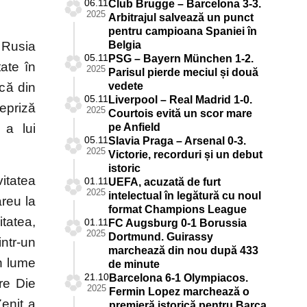
06.11
Club Brugge – Barcelona 3-3.
2025
Arbitrajul salvează un punct
pentru campioana Spaniei în
 Rusia
Belgia
05.11
PSG – Bayern München 1-2.
ate în
2025
Parisul pierde meciul și două
ncă din
vedete
05.11
Liverpool – Real Madrid 1-0.
repriză
2025
Courtois evită un scor mare
 a lui
pe Anfield
05.11
Slavia Praga – Arsenal 0-3.
2025
Victorie, recorduri și un debut
istoric
itatea
01.11
UEFA, acuzată de furt
2025
intelectual în legătură cu noul
areu la
format Champions League
itatea,
01.11
FC Augsburg 0-1 Borussia
2025
Dortmund. Guirassy
ntr-un
marchează din nou după 433
in lume
de minute
21.10
Barcelona 6-1 Olympiacos.
re Die
2025
Fermin Lopez marchează o
enit a
premieră istorică pentru Barça