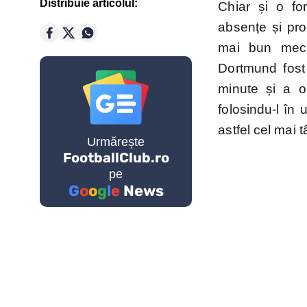
Distribuie articolul:
Chiar și o f
Golgheteri Premier League
absențe și pro
mai bun meci
Saudi
Dortmund fost
Pro
League
minute și a obț
folosindu-l în
astfel cel mai 
Cupe E
Urmărește
FootballClub.ro
pe
G
o
o
g
l
e
News
Champio
League
Echipe 