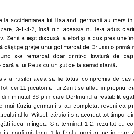
EURO
Mondial
EURO
Liga
2024
2022
2020
Națiunilor
de la accidentarea lui Haaland, germanii au mers în
are, 3-1-4-2, însă nici aceasta nu le-a adus clarit
v. Zenit a ieșit dispusă la efort și a pus presiune î
să câștige grație unui gol marcat de Driussi o primă 
und s-a remarcat doar printr-o lovitură de cap
 bară a lui Reus cu un șut de la semidistanță.
iv al rușilor avea să fie totuși compromis de pasiv
oți cei 11 jucători ai lui Zenit se aflau în propriul c
ț din minutul 68 prin care Dortmund a restabilit egal
e mai târziu germanii și-au completat revenirea pri
reului al lui Witsel, căruia i s-a acordat tot timpul d
egăti ideal mingea. S-a terminat 1-2, rezultat cu ca
își confirmă locul 1 la finalul unei grupe în care Z