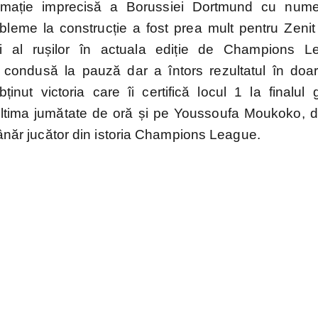
ormație imprecisă a Borussiei Dortmund cu num
bleme la construcție a fost prea mult pentru Zenit 
 al rușilor în actuala ediție de Champions L
2.Bundesliga
Segunda
Serie B
 condusă la pauză dar a întors rezultatul în doa
División
inut victoria care îi certifică locul 1 la finalul 
 ultima jumătate de oră și pe Youssoufa Moukoko, d
tânăr jucător din istoria Champions League.
uropene
ns
naționale