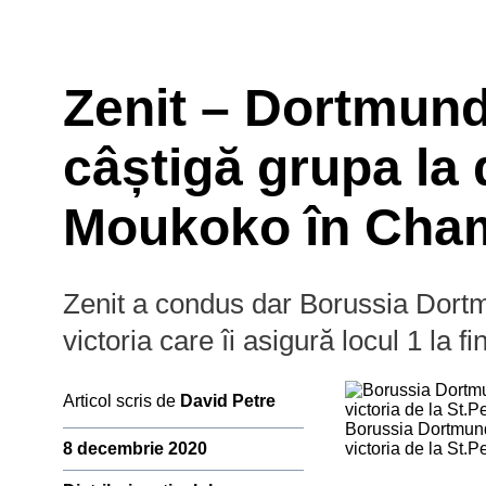
Zenit – Dortmund
câștigă grupa la 
Moukoko în Cha
Zenit a condus dar Borussia Dortmu
Prim-plan
Campio
victoria care îi asigură locul 1 la f
Ousmane Dembélé
Reconstrucție Manchester United
Articol scris de
David Petre
Meciuri Champions League
Borussia Dortmund
Premier
Clasament Premier League
8 decembrie 2020
victoria de la St.P
League
Golgheteri La Liga