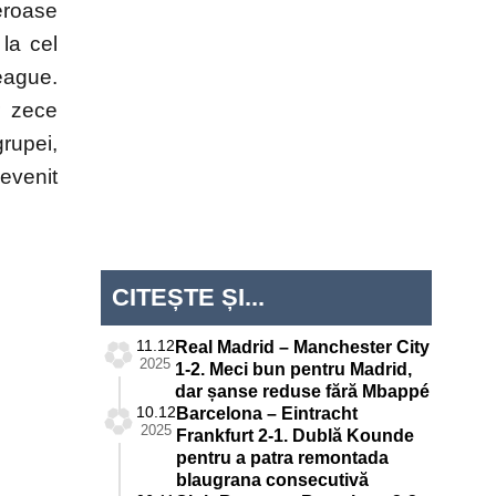
eroase
la cel
eague.
r zece
grupei,
evenit
CITEȘTE ȘI...
11.12
Real Madrid – Manchester City
2025
1-2. Meci bun pentru Madrid,
dar șanse reduse fără Mbappé
10.12
Barcelona – Eintracht
2025
Frankfurt 2-1. Dublă Kounde
pentru a patra remontada
blaugrana consecutivă