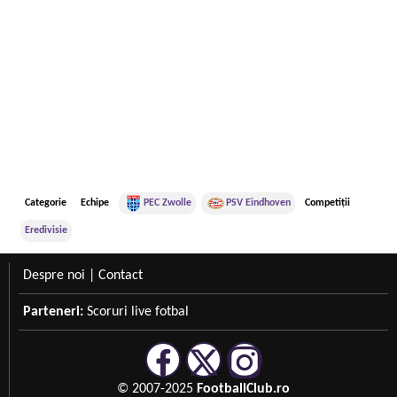
Categorie
Echipe
PEC Zwolle
PSV Eindhoven
Competiții
Eredivisie
Despre noi
|
Contact
Parteneri:
Scoruri live fotbal
© 2007-2025
FootballClub.ro