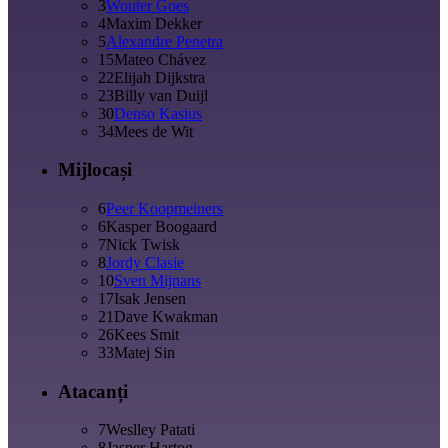
3
Wouter Goes
4
Maxim Dekker
5
Alexandre Penetra
15
Mateo Chávez
22
Elijah Dijkstra
23
Billy van Duijl
30
Denso Kasius
34
Mees de Wit
Mijlocași
6
Peer Koopmeiners
6
Kasper Boogaard
7
Nick Twisk
8
Jordy Clasie
10
Sven Mijnans
17
Isak Jensen
21
Dave Kwakman
26
Kees Smit
33
Matej Sin
Atacanți
7
Weslley Patati
8
Jasper Hartog