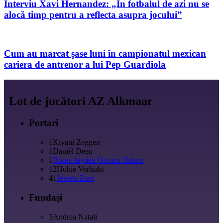
Interviu Xavi Hernandez: „În fotbalul de azi nu se
alocă timp pentru a reflecta asupra jocului”
Cum au marcat şase luni în campionatul mexican
cariera de antrenor a lui Pep Guardiola
Lot de jucători AZ Alkmaar
Portari
1
Kiyani Zeggen
1
Daniël Deen
1
Rome Jayden Owusu-Oduro
12
Hobie Verhulst
41
Jeroen Zoet
Fundași
3
Andrea Natali