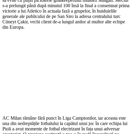
să evite cu puțin picioarele goalkeeperului milanez Maigan. Meciul
s-a prelungit până după minutul 100 însă la final a consemnat prima
victorie a lui Atletico în actuala fază a grupelor, în huiduielile
generale ale publicului de pe San Siro la adresa centralului turc
Cüneyt Çakir, vechi client de-a lungul anilor al multor alte echipe
din Europa.
AC Milan rămâne fără punct în Liga Campionilor, iar aceasta este
una din nedreptățile fotbalului la capătul unui joc în care echipa lui
Pioli a avut momente de fotbal electrizant în fața unui adversar