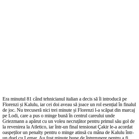
Era minutul 81 când tehnicianul italian a decis să îi introducă pe
Florenzi și Kalulu, iar cei doi aveau să joace un rol esențial în finalul
de joc. Nu trecuseră nici trei minute și Florenzi l-a scăpat din marcaj
pe Lodi, care a pus o minge bună în centrul careului unde
Griezmann a apărut cu un voleu necruțător pentru primul său gol de
la revenirea la Atletico, iar într-un final tensionat Çakir le-a acordat
oaspeților un penalty pentru o minge atinsă cu mâna de Kalulu într-
un duel cu Lemar. Au fost minute bune de întrerupere pentru a fi