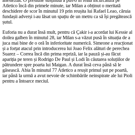
anesteziat. O presiune susținută a pus-o în reală încurcătură pe
Atletico încă din primele minute, iar Milan a obținut o meritată
deschidere de scor în minutul 19 prin reușita lui Rafael Leao, căruia
fundașii adverși i-au lăsat un spațiu de un metru ca să își pregătească
șutul.
Euforia nu a durat însă mult, pentru că Çakir i-a acordat lui Kessie al
doilea galben în minutul 28, iar Milan s-a văzut pusă în situația de a
juca mai bine de o oră în inferioritate numerică. Simeone a reacționat
și a forțat atacul prin introducerea lui Joao Felix alături de perechea
Suarez – Correa încă din prima repriză, iar la pauză și-au făcut
apariția pe teren și Rodrigo De Paul și Lodi în căutarea soluțiilor de
pătrundere spre poarta lui Maigan. A durat însă ceva până să le
găsească. Abia în minutul 77 Atletico a reușit primul șut pe poartă,
iar până la urmă a avut nevoie de schimbările neinspirate ale lui Pioli
pentru a întoarce meciul.