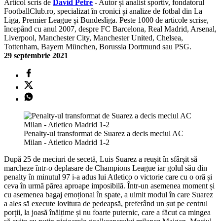
Articol scris de
David Petre
- Autor și analist sportiv, fondatorul
FootballClub.ro, specializat în cronici și analize de fotbal din La
Liga, Premier League și Bundesliga. Peste 1000 de articole scrise,
începând cu anul 2007, despre FC Barcelona, Real Madrid, Arsenal,
Liverpool, Manchester City, Manchester United, Chelsea,
Tottenham, Bayern München, Borussia Dortmund sau PSG.
29 septembrie 2021
Penalty-ul transformat de Suarez a decis meciul AC
Milan - Atletico Madrid 1-2
După 25 de meciuri de secetă, Luis Suarez a reușit în sfârșit să
marcheze într-o deplasare de Champions League iar golul său din
penalty în minutul 97 i-a adus lui Atletico o victorie care cu o oră și
ceva în urmă părea aproape imposibilă. Într-un asemenea moment și
cu asemenea bagaj emoțional în spate, a uimit modul în care Suarez
a ales să execute lovitura de pedeapsă, preferând un șut pe centrul
porții, la joasă înălțime și nu foarte puternic, care a făcut ca mingea