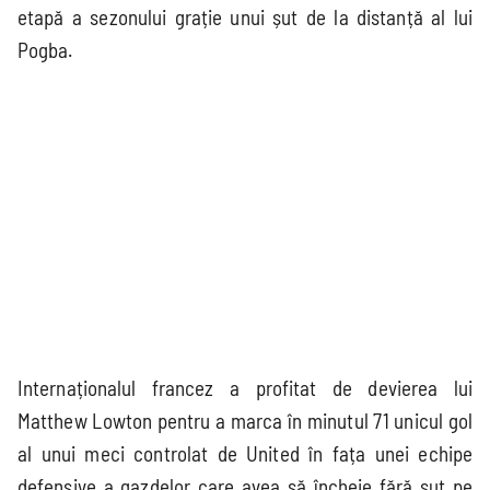
League
etapă a sezonului grație unui șut de la distanță al lui
Pogba.
Süper Lig
MLS
Championship
Saudi Pro
League
2.Bundesliga
Segunda
Serie B
División
Cupe Europene
Internaționalul francez a profitat de devierea lui
Champions
Matthew Lowton pentru a marca în minutul 71 unicul gol
League
al unui meci controlat de United în fața unei echipe
Echipe naționale
defensive a gazdelor care avea să încheie fără șut pe