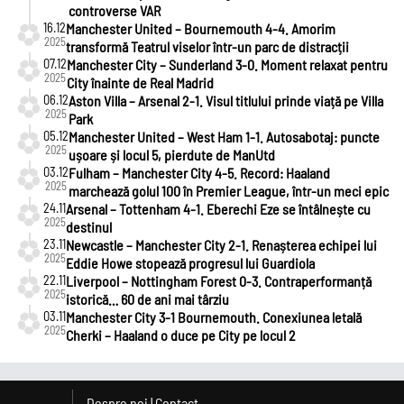
controverse VAR
16.12
Manchester United – Bournemouth 4-4. Amorim
2025
transformă Teatrul viselor într-un parc de distracții
07.12
Manchester City – Sunderland 3-0. Moment relaxat pentru
2025
City înainte de Real Madrid
06.12
Aston Villa – Arsenal 2-1. Visul titlului prinde viață pe Villa
2025
Park
05.12
Manchester United – West Ham 1-1. Autosabotaj: puncte
2025
ușoare și locul 5, pierdute de ManUtd
03.12
Fulham – Manchester City 4-5. Record: Haaland
2025
marchează golul 100 în Premier League, într-un meci epic
24.11
Arsenal – Tottenham 4-1. Eberechi Eze se întâlnește cu
2025
destinul
23.11
Newcastle – Manchester City 2-1. Renașterea echipei lui
2025
Eddie Howe stopează progresul lui Guardiola
22.11
Liverpool – Nottingham Forest 0-3. Contraperformanță
2025
istorică… 60 de ani mai târziu
03.11
Manchester City 3-1 Bournemouth. Conexiunea letală
2025
Cherki – Haaland o duce pe City pe locul 2
Despre noi
|
Contact