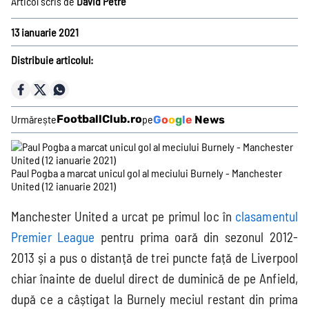
Articol scris de
David Petre
Prim-plan
13 ianuarie 2021
Ousmane Dembélé
Reconstrucție Manchester United
Distribuie articolul:
Meciuri Champions League
Clasament Premier League
Golgheteri La Liga
Urmărește
FootballClub.ro
pe
G
o
o
g
l
e
News
Golgheteri Premier League
Campionate
Paul Pogba a marcat unicul gol al meciului Burnely - Manchester
United (12 ianuarie 2021)
Manchester United a urcat pe primul loc în
clasamentul
Premier
League
pentru prima oară din sezonul 2012-
Premier
La Liga
Bundesliga
Serie A
League
2013 și a pus o distanță de trei puncte față de Liverpool
chiar înainte de duelul direct de duminică de pe Anfield,
după ce a câștigat la Burnely meciul restant din prima
Ligue 1
Eredivisie
Liga Portugal
Jupiler Pro