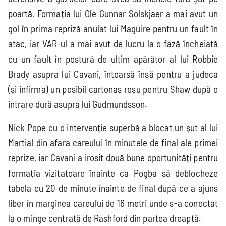
poartă. Formația lui Ole Gunnar Solskjaer a mai avut un
gol în prima repriză anulat lui Maguire pentru un fault în
atac, iar VAR-ul a mai avut de lucru la o fază încheiată
Mondial 2026
EURO 2024
Mondial 2022
EURO 2020
cu un fault în postură de ultim apărător al lui Robbie
Brady asupra lui Cavani, întoarsă însă pentru a judeca
(și infirma) un posibil cartonaș roșu pentru Shaw după o
Liga
Națiunilor
intrare dură asupra lui Gudmundsson.
Nick Pope cu o intervenție superbă a blocat un șut al lui
Martial din afara careului în minutele de final ale primei
reprize, iar Cavani a irosit două bune oportunități pentru
formația vizitatoare înainte ca Pogba să deblocheze
tabela cu 20 de minute înainte de final după ce a ajuns
liber în marginea careului de 16 metri unde s-a conectat
la o minge centrată de Rashford din partea dreaptă.