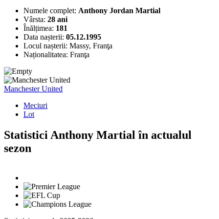
Numele complet:
Anthony Jordan Martial
Vârsta:
28 ani
Înălțimea:
181
Data nașterii:
05.12.1995
Locul nașterii:
Massy, Franţa
Naționalitatea:
Franţa
Manchester United
Meciuri
Lot
Statistici Anthony Martial în actualul
sezon