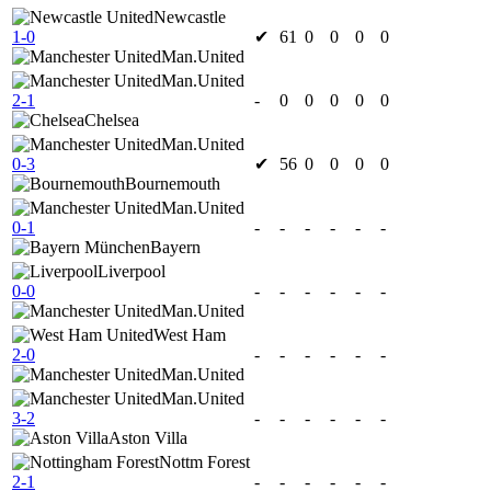
Newcastle
1-0
✔
61
0
0
0
0
Man.United
Man.United
2-1
-
0
0
0
0
0
Chelsea
Man.United
0-3
✔
56
0
0
0
0
Bournemouth
Man.United
0-1
-
-
-
-
-
-
Bayern
Liverpool
0-0
-
-
-
-
-
-
Man.United
West Ham
2-0
-
-
-
-
-
-
Man.United
Man.United
3-2
-
-
-
-
-
-
Aston Villa
Nottm Forest
2-1
-
-
-
-
-
-