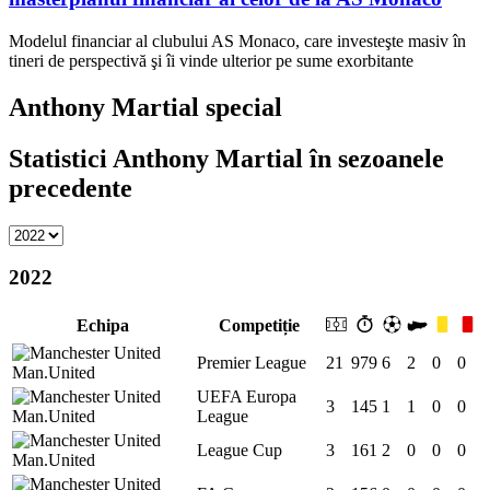
Modelul financiar al clubului AS Monaco, care investeşte masiv în
tineri de perspectivă şi îi vinde ulterior pe sume exorbitante
Anthony Martial special
Statistici Anthony Martial în sezoanele
precedente
2022
Echipa
Competiție
Premier League
21
979
6
2
0
0
Man.United
UEFA Europa
3
145
1
1
0
0
Man.United
League
League Cup
3
161
2
0
0
0
Man.United