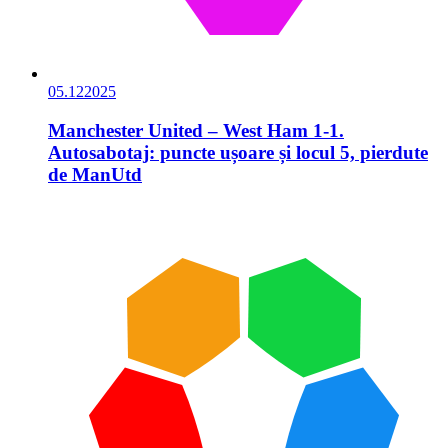
05.12
2025
Manchester United – West Ham 1-1.
Autosabotaj: puncte ușoare și locul 5, pierdute
de ManUtd