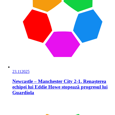
23.11
2025
Newcastle – Manchester City 2-1. Renașterea
echipei lui Eddie Howe stopează progresul lui
Guardiola