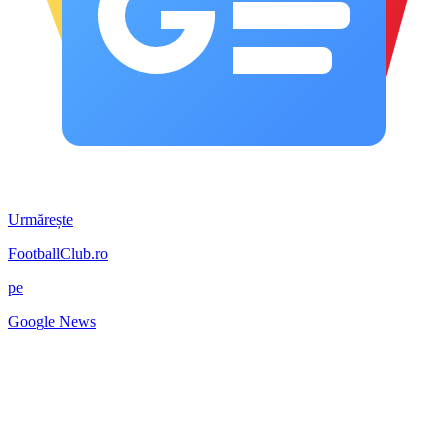
Urmărește
FootballClub.ro
pe
G
o
o
g
l
e
News