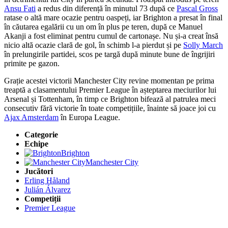
Ansu Fati
a redus din diferență în minutul 73 după ce
Pascal Gross
ratase o altă mare ocazie pentru oaspeți, iar Brighton a presat în final
în căutarea egalării cu un om în plus pe teren, după ce Manuel
Akanji a fost eliminat pentru cumul de cartonașe. Nu și-a creat însă
nicio altă ocazie clară de gol, în schimb l-a pierdut și pe
Solly March
în prelungirile partidei, scos pe targă după minute bune de îngrijiri
primite pe gazon.
Grație acestei victorii Manchester City revine momentan pe prima
treaptă a clasamentului Premier League în așteptarea meciurilor lui
Arsenal și Tottenham, în timp ce Brighton bifează al patrulea meci
consecutiv fără victorie în toate competițiile, înainte să joace joi cu
Ajax Amsterdam
în Europa League.
Categorie
Echipe
Brighton
Manchester City
Jucători
Erling Håland
Julián Álvarez
Competiții
Premier League