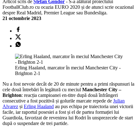
Articol scris de
Ștefan Gondor
- S-a alăturat proiectului
FootballClub.ro cu ocazia EURO 2020 și de atunci scrie ocazional
despre Real Madrid, Premier League sau Bundesliga.
21 octombrie 2023
Erling Haaland, marcator în meciul Manchester City -
Brighton 2-1
Nu a fost nevoie decât de 20 de minute pentru a primi răspunsuri la
cele două întrebări în legătură cu meciul
Manchester City –
Brighton
: reacția campioanei en-titre după două înfrângeri
consecutive a fost pozitivă și golurile marcate repede de
Julian
Alvarez
și
Erling Haaland
au pus echipa pe traiectoria unei victorii
facile, iar raportul posesiei a fost și el de partea formației lui
Guardiola, favorizat de revenirea lui Rodri în unsprezecele de start
după o suspendare de trei partide.