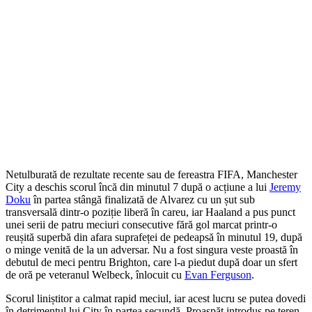
Netulburată de rezultate recente sau de fereastra FIFA, Manchester
City a deschis scorul încă din minutul 7 după o acțiune a lui
Jeremy
Doku
în partea stângă finalizată de Alvarez cu un șut sub
transversală dintr-o poziție liberă în careu, iar Haaland a pus punct
unei serii de patru meciuri consecutive fără gol marcat printr-o
reușită superbă din afara suprafeței de pedeapsă în minutul 19, după
o minge venită de la un adversar. Nu a fost singura veste proastă în
debutul de meci pentru Brighton, care l-a piedut după doar un sfert
de oră pe veteranul Welbeck, înlocuit cu
Evan Ferguson
.
Scorul liniștitor a calmat rapid meciul, iar acest lucru se putea dovedi
în detrimentul lui City în partea secundă. Proaspăt introdus pe teren