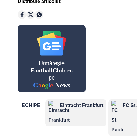
Distribuie articolul:
Golgheteri Premier League
Saudi
Pro
League
Cupe Eu
Urmărește
FootballClub.ro
pe
G
o
o
g
l
e
News
Champio
League
ECHIPE
Eintracht Frankfurt
FC St.
Echipe n