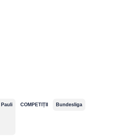
2.Bundesliga
Segunda
Serie B
División
ropene
ns
 Pauli
COMPETIȚII
Bundesliga
aționale