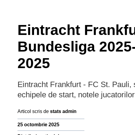
Eintracht Frankfu
Bundesliga 2025-
2025
Eintracht Frankfurt - FC St. Pauli,
Prim-plan
Campion
echipele de start, notele jucatorilor
Ousmane Dembélé
Reconstrucție Manchester United
Articol scris de
stats admin
Meciuri Champions League
Premier
Clasament Premier League
25 octombrie 2025
League
Golgheteri La Liga