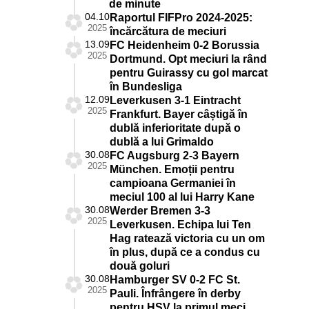
de minute
04.10
Raportul FIFPro 2024-2025:
2025
încărcătura de meciuri
13.09
FC Heidenheim 0-2 Borussia
2025
Dortmund. Opt meciuri la rând
pentru Guirassy cu gol marcat
în Bundesliga
12.09
Leverkusen 3-1 Eintracht
2025
Frankfurt. Bayer câștigă în
dublă inferioritate după o
dublă a lui Grimaldo
30.08
FC Augsburg 2-3 Bayern
2025
München. Emoții pentru
campioana Germaniei în
meciul 100 al lui Harry Kane
30.08
Werder Bremen 3-3
2025
Leverkusen. Echipa lui Ten
Hag ratează victoria cu un om
în plus, după ce a condus cu
două goluri
30.08
Hamburger SV 0-2 FC St.
2025
Pauli. Înfrângere în derby
pentru HSV la primul meci