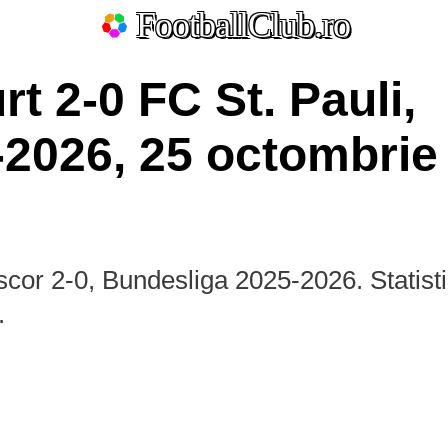
FootballClub.ro
rt 2-0 FC St. Pauli,
2026, 25 octombrie
 scor 2-0, Bundesliga 2025-2026. Statisti
ate
.
La Liga
Bundesliga
Serie A
Ligue 1
Eredivisie
L
Por