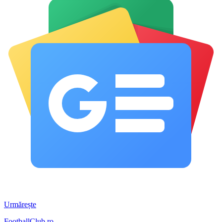
Urmărește
FootballClub.ro