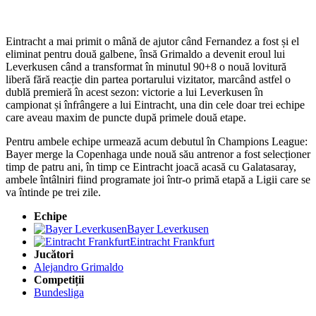
Eintracht a mai primit o mână de ajutor când Fernandez a fost și el
eliminat pentru două galbene, însă Grimaldo a devenit eroul lui
Leverkusen când a transformat în minutul 90+8 o nouă lovitură
liberă fără reacție din partea portarului vizitator, marcând astfel o
dublă premieră în acest sezon: victorie a lui Leverkusen în
campionat și înfrângere a lui Eintracht, una din cele doar trei echipe
care aveau maxim de puncte după primele două etape.
Pentru ambele echipe urmează acum debutul în Champions League:
Bayer merge la Copenhaga unde nouă său antrenor a fost selecționer
timp de patru ani, în timp ce Eintracht joacă acasă cu Galatasaray,
ambele întâlniri fiind programate joi într-o primă etapă a Ligii care se
va întinde pe trei zile.
Echipe
Bayer Leverkusen
Eintracht Frankfurt
Jucători
Alejandro Grimaldo
Competiții
Bundesliga