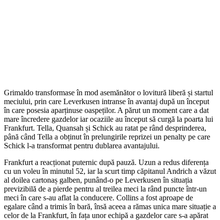
Grimaldo transformase în mod asemănător o lovitură liberă și startul
meciului, prin care Leverkusen intranse în avantaj după un început
în care posesia aparținuse oaspeților. A părut un moment care a dat
mare încredere gazdelor iar ocaziile au început să curgă la poarta lui
Frankfurt. Tella, Quansah și Schick au ratat pe rând desprinderea,
până când Tella a obținut în prelungirile reprizei un penalty pe care
Schick l-a transformat pentru dublarea avantajului.
Frankfurt a reacționat puternic după pauză. Uzun a redus diferența
cu un voleu în minutul 52, iar la scurt timp căpitanul Andrich a văzut
al doilea cartonaș galben, punând-o pe Leverkusen în situația
previzibilă de a pierde pentru al treilea meci la rând puncte într-un
meci în care s-au aflat la conducere. Collins a fost aproape de
egalare când a trimis în bară, însă aceea a rămas unica mare situație a
celor de la Frankfurt, în fața unor echipă a gazdelor care s-a apărat