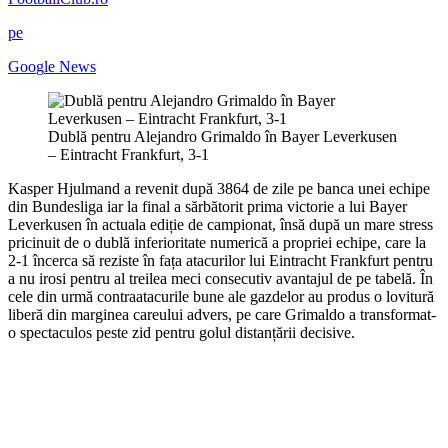
pe
G
o
o
g
l
e
News
Dublă pentru Alejandro Grimaldo în Bayer Leverkusen
– Eintracht Frankfurt, 3-1
Kasper Hjulmand a revenit după 3864 de zile pe banca unei echipe
din Bundesliga iar la final a sărbătorit prima victorie a lui Bayer
Leverkusen în actuala ediție de campionat, însă după un mare stress
pricinuit de o dublă inferioritate numerică a propriei echipe, care la
2-1 încerca să reziste în fața atacurilor lui Eintracht Frankfurt pentru
a nu irosi pentru al treilea meci consecutiv avantajul de pe tabelă. În
cele din urmă contraatacurile bune ale gazdelor au produs o lovitură
liberă din marginea careului advers, pe care Grimaldo a transformat-
o spectaculos peste zid pentru golul distanțării decisive.