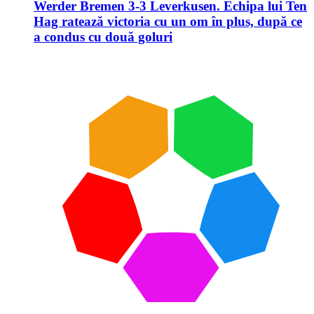
Werder Bremen 3-3 Leverkusen. Echipa lui Ten
Hag ratează victoria cu un om în plus, după ce
a condus cu două goluri