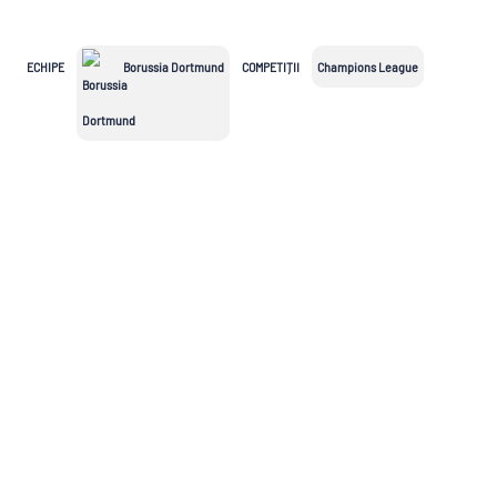
League
ECHIPE
Borussia Dortmund
COMPETIȚII
Champions League
Süper Lig
MLS
Championship
Saudi Pro
League
2.Bundesliga
Segunda
Serie B
División
Cupe Europene
Champions
League
Echipe naționale