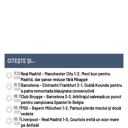
Mondial 2026
EURO 2024
Mondial 2022
EURO 2020
Liga
Națiunilor
CITEȘTE ȘI...
11.12
Real Madrid – Manchester City 1-2. Meci bun pentru
2025
Madrid, dar șanse reduse fără Mbappé
10.12
Barcelona – Eintracht Frankfurt 2-1. Dublă Kounde pentru
2025
a patra remontada blaugrana consecutivă
06.11
Club Brugge – Barcelona 3-3. Arbitrajul salvează un punct
2025
pentru campioana Spaniei în Belgia
05.11
PSG – Bayern München 1-2. Parisul pierde meciul și două
2025
vedete
05.11
Liverpool – Real Madrid 1-0. Courtois evită un scor mare
2025
pe Anfield