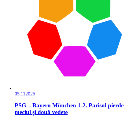
05.11
2025
PSG – Bayern München 1-2. Parisul pierde
meciul și două vedete