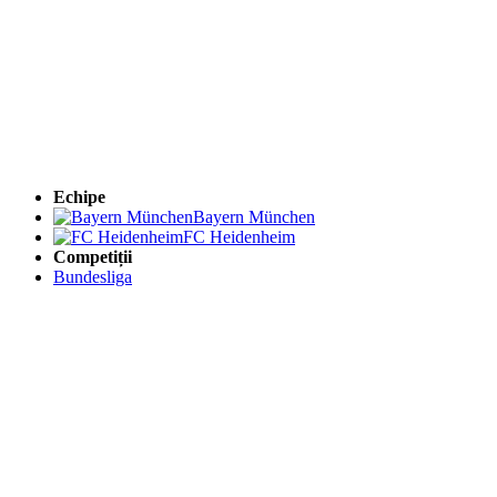
Echipe
Bayern München
FC Heidenheim
Competiții
Bundesliga