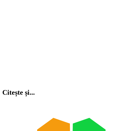
Citește și...