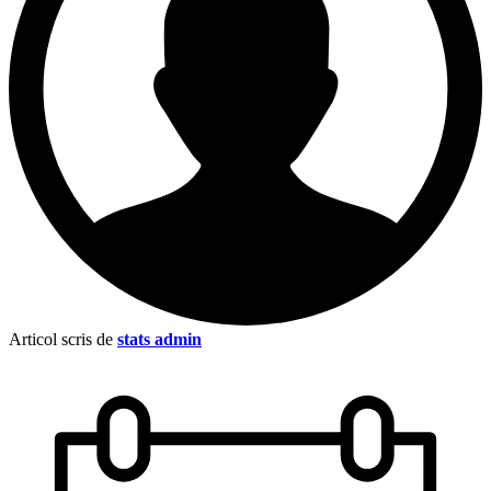
Articol scris de
stats admin