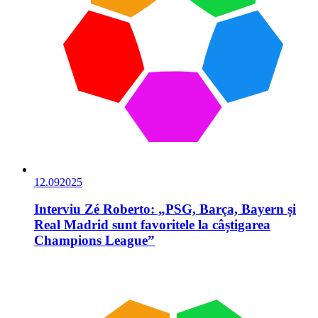
12.09
2025
Interviu Zé Roberto: „PSG, Barça, Bayern și
Real Madrid sunt favoritele la câștigarea
Champions League”