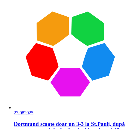
23.08
2025
Dortmund scoate doar un 3-3 la St.Pauli, după