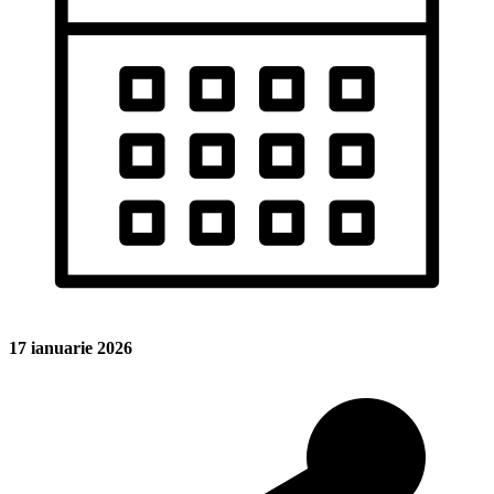
17 ianuarie 2026