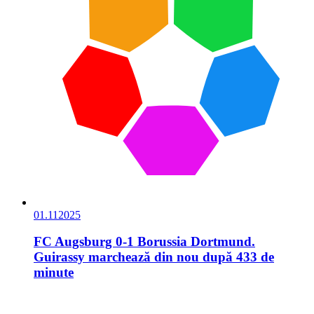
01.11
2025
FC Augsburg 0-1 Borussia Dortmund.
Guirassy marchează din nou după 433 de
minute