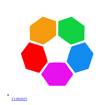
13.09
2025