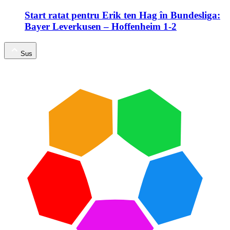
Start ratat pentru Erik ten Hag în Bundesliga:
Bayer Leverkusen – Hoffenheim 1-2
Sus