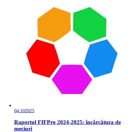
04.10
2025
Raportul FIFPro 2024-2025: încărcătura de
meciuri