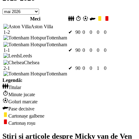
Meci
Aston Villa
1-2
✔
90
0
0
0
0
Tottenham
Tottenham
1-1
✔
90
0
0
0
0
Leeds
Chelsea
2-1
✔
90
0
0
1
0
Tottenham
Legendă:
Titular
Minute jucate
Goluri marcate
Pase decisive
Cartonașe galbene
Cartonaș roșu
Știri și articole despre Micky van de Ven