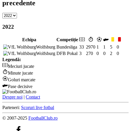
precedente
2022
Echipa
Competiție
Wolfsburg
Bundesliga
33
2970
1
1
5
0
Wolfsburg
DFB Pokal
3
270
0
0
2
0
Legendă:
Meciuri jucate
Minute jucate
Goluri marcate
Pase decisive
Despre noi
|
Contact
Parteneri:
Scoruri live fotbal
© 2007-2025
FootballClub.ro