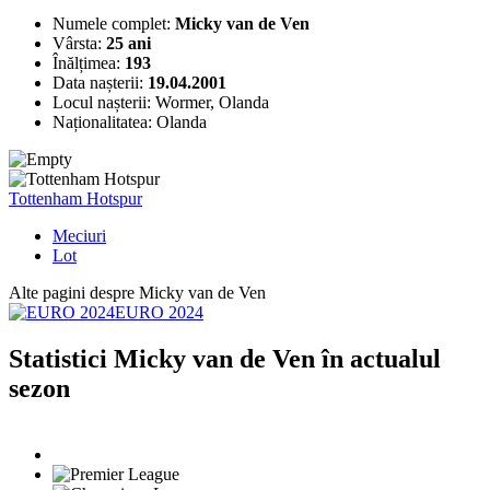
Numele complet:
Micky van de Ven
Vârsta:
25 ani
Înălțimea:
193
Data nașterii:
19.04.2001
Locul nașterii:
Wormer, Olanda
Naționalitatea:
Olanda
Tottenham Hotspur
Meciuri
Lot
Alte pagini despre Micky van de Ven
EURO 2024
Statistici Micky van de Ven în actualul
sezon