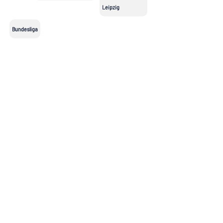
Bundesliga
Süper Lig
MLS
Championship
Saudi Pro
League
2.Bundesliga
Segunda
Serie B
División
Cupe Europene
Champions
League
Echipe naționale