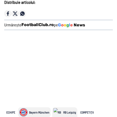
Distribuie articolul:
Ousmane Dembélé
Reconstrucție Manchester United
Meciuri Champions League
Urmărește
FootballClub.ro
pe
G
o
o
g
l
e
News
Clasament Premier League
Golgheteri La Liga
Golgheteri Premier League
Campionate
Premier
La Liga
Bundesliga
Serie A
League
Ligue 1
Eredivisie
Liga Portugal
Jupiler Pro
League
ECHIPE
Bayern München
RB Leipzig
COMPETIȚII