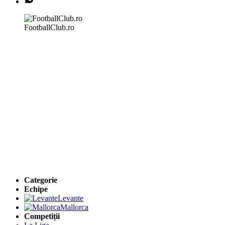
FootballClub.ro
Categorie
Echipe
Levante
Mallorca
Competiții