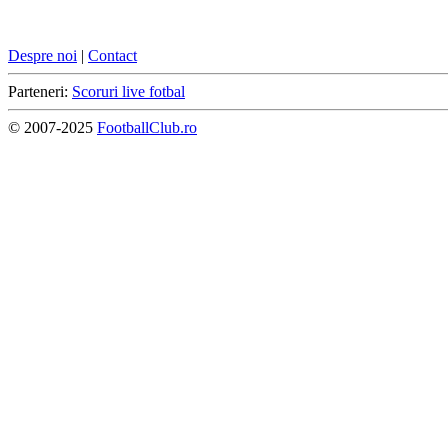
Despre noi
|
Contact
Parteneri:
Scoruri live fotbal
© 2007-2025
FootballClub.ro